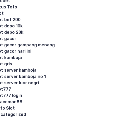
obet
tus Toto
ot
ot bet 200
ot depo 10k
ot depo 20k
ot gacor
ot gacor gampang menang
ot gacor hari ini
ot kamboja
ot qris
ot server kamboja
ot server kamboja no 1
ot server luar negri
ot777
ot777 login
paceman88
to Slot
categorized