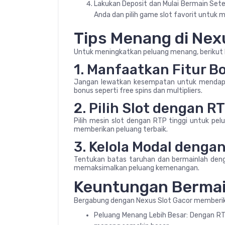
Lakukan Deposit dan Mulai Bermain Sete
Anda dan pilih game slot favorit untuk
Tips Menang di Nex
Untuk meningkatkan peluang menang, berikut b
1. Manfaatkan Fitur B
Jangan lewatkan kesempatan untuk mendapa
bonus seperti free spins dan multipliers.
2. Pilih Slot dengan R
Pilih mesin slot dengan RTP tinggi untuk pe
memberikan peluang terbaik.
3. Kelola Modal dengan
Tentukan batas taruhan dan bermainlah den
memaksimalkan peluang kemenangan.
Keuntungan Bermain
Bergabung dengan Nexus Slot Gacor memberik
Peluang Menang Lebih Besar: Dengan R