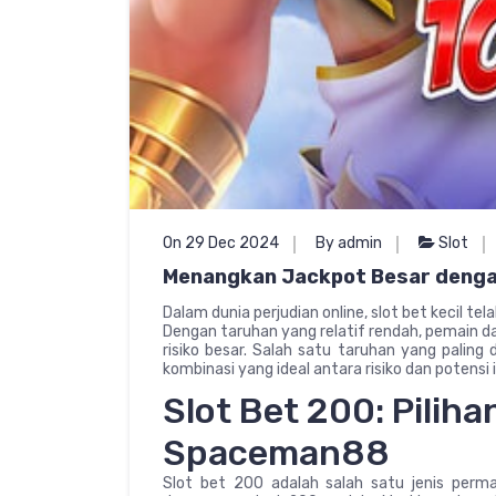
On 29 Dec 2024
By admin
Slot
Menangkan Jackpot Besar dengan
Dalam dunia perjudian online, slot bet kecil te
Dengan taruhan yang relatif rendah, pemain 
risiko besar. Salah satu taruhan yang paling 
kombinasi yang ideal antara risiko dan potensi 
Slot Bet 200: Pilih
Spaceman88
Slot bet 200 adalah salah satu jenis per