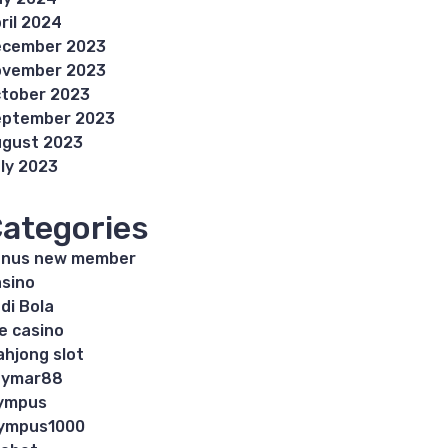
ril 2024
ecember 2023
ovember 2023
tober 2023
eptember 2023
gust 2023
ly 2023
ategories
onus new member
sino
di Bola
ve casino
hjong slot
eymar88
ympus
ympus1000