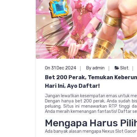
On 31 Dec 2024
By admin
Slot
Bet 200 Perak, Temukan Keberun
Hari Ini, Ayo Daftar!
Jangan lewatkan kesempatan emas untuk mer
Dengan hanya bet 200 perak, Anda sudah bis
peluang. Situs ini menawarkan RTP tinggi d
Anda meraih kemenangan fantastis! Daftar se
Mengapa Harus Pili
Ada banyak alasan mengapa Nexus Slot Gacor me