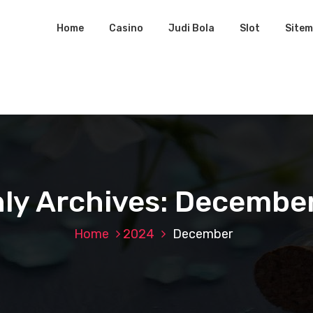
Home
Casino
Judi Bola
Slot
Site
ly Archives: Decembe
Home
2024
December