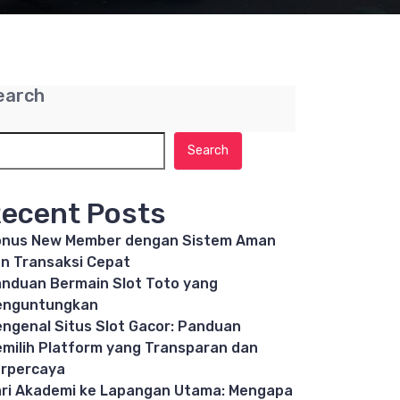
earch
Search
ecent Posts
nus New Member dengan Sistem Aman
n Transaksi Cepat
nduan Bermain Slot Toto yang
enguntungkan
ngenal Situs Slot Gacor: Panduan
milih Platform yang Transparan dan
rpercaya
ri Akademi ke Lapangan Utama: Mengapa