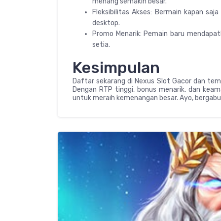
menang semakin besar.
Fleksibilitas Akses: Bermain kapan sa
desktop.
Promo Menarik: Pemain baru mendapat
setia.
Kesimpulan
Daftar sekarang di Nexus Slot Gacor dan te
Dengan RTP tinggi, bonus menarik, dan keama
untuk meraih kemenangan besar. Ayo, bergabun