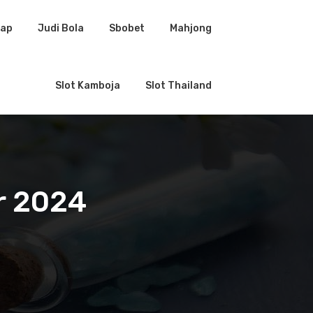
map
Judi Bola
Sbobet
Mahjong
Slot Kamboja
Slot Thailand
r 2024