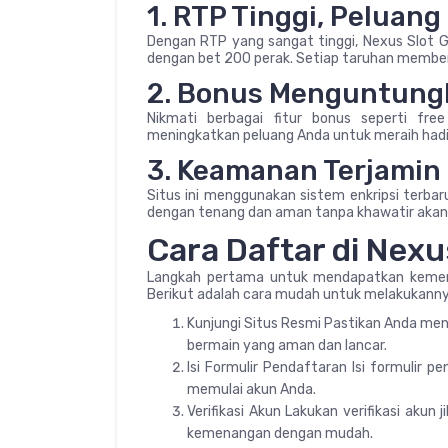
1. RTP Tinggi, Peluan
Dengan RTP yang sangat tinggi, Nexus Slot 
dengan bet 200 perak. Setiap taruhan member
2. Bonus Menguntung
Nikmati berbagai fitur bonus seperti fre
meningkatkan peluang Anda untuk meraih hadi
3. Keamanan Terjamin
Situs ini menggunakan sistem enkripsi terbar
dengan tenang dan aman tanpa khawatir akan 
Cara Daftar di Nexu
Langkah pertama untuk mendapatkan kemen
Berikut adalah cara mudah untuk melakukanny
Kunjungi Situs Resmi Pastikan Anda men
bermain yang aman dan lancar.
Isi Formulir Pendaftaran Isi formulir 
memulai akun Anda.
Verifikasi Akun Lakukan verifikasi akun
kemenangan dengan mudah.