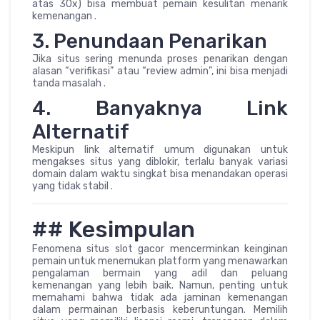
atas 30x) bisa membuat pemain kesulitan menarik
kemenangan
.
3. Penundaan Penarikan
Jika situs sering menunda proses penarikan dengan
alasan “verifikasi” atau “review admin”, ini bisa menjadi
tanda masalah
.
4. Banyaknya Link
Alternatif
Meskipun link alternatif umum digunakan untuk
mengakses situs yang diblokir, terlalu banyak variasi
domain dalam waktu singkat bisa menandakan operasi
yang tidak stabil
.
## Kesimpulan
Fenomena situs slot gacor mencerminkan keinginan
pemain untuk menemukan platform yang menawarkan
pengalaman bermain yang adil dan peluang
kemenangan yang lebih baik. Namun, penting untuk
memahami bahwa tidak ada jaminan kemenangan
dalam permainan berbasis keberuntungan. Memilih