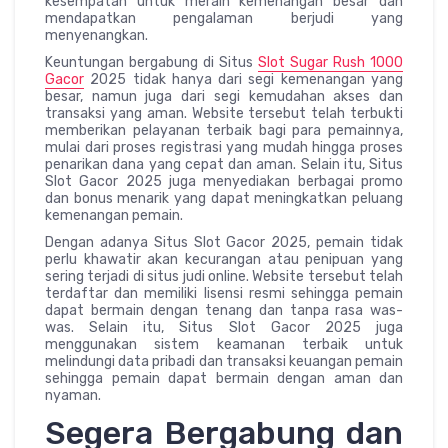
kesempatan untuk meraih kemenangan besar dan
mendapatkan pengalaman berjudi yang
menyenangkan.
Keuntungan bergabung di Situs
Slot Sugar Rush 1000
Gacor
2025 tidak hanya dari segi kemenangan yang
besar, namun juga dari segi kemudahan akses dan
transaksi yang aman. Website tersebut telah terbukti
memberikan pelayanan terbaik bagi para pemainnya,
mulai dari proses registrasi yang mudah hingga proses
penarikan dana yang cepat dan aman. Selain itu, Situs
Slot Gacor 2025 juga menyediakan berbagai promo
dan bonus menarik yang dapat meningkatkan peluang
kemenangan pemain.
Dengan adanya Situs Slot Gacor 2025, pemain tidak
perlu khawatir akan kecurangan atau penipuan yang
sering terjadi di situs judi online. Website tersebut telah
terdaftar dan memiliki lisensi resmi sehingga pemain
dapat bermain dengan tenang dan tanpa rasa was-
was. Selain itu, Situs Slot Gacor 2025 juga
menggunakan sistem keamanan terbaik untuk
melindungi data pribadi dan transaksi keuangan pemain
sehingga pemain dapat bermain dengan aman dan
nyaman.
Segera Bergabung dan