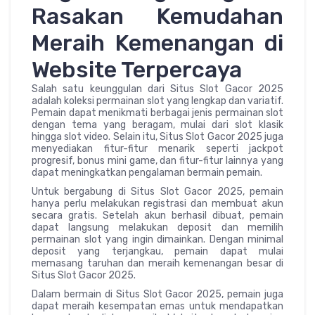
Rasakan Kemudahan
Meraih Kemenangan di
Website Terpercaya
Salah satu keunggulan dari Situs Slot Gacor 2025
adalah koleksi permainan slot yang lengkap dan variatif.
Pemain dapat menikmati berbagai jenis permainan slot
dengan tema yang beragam, mulai dari slot klasik
hingga slot video. Selain itu, Situs Slot Gacor 2025 juga
menyediakan fitur-fitur menarik seperti jackpot
progresif, bonus mini game, dan fitur-fitur lainnya yang
dapat meningkatkan pengalaman bermain pemain.
Untuk bergabung di Situs Slot Gacor 2025, pemain
hanya perlu melakukan registrasi dan membuat akun
secara gratis. Setelah akun berhasil dibuat, pemain
dapat langsung melakukan deposit dan memilih
permainan slot yang ingin dimainkan. Dengan minimal
deposit yang terjangkau, pemain dapat mulai
memasang taruhan dan meraih kemenangan besar di
Situs Slot Gacor 2025.
Dalam bermain di Situs Slot Gacor 2025, pemain juga
dapat meraih kesempatan emas untuk mendapatkan