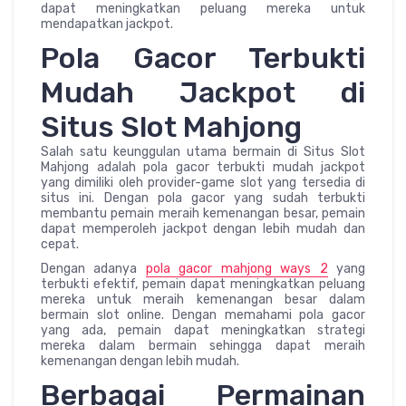
dapat meningkatkan peluang mereka untuk
mendapatkan jackpot.
Pola Gacor Terbukti
Mudah Jackpot di
Situs Slot Mahjong
Salah satu keunggulan utama bermain di Situs Slot
Mahjong adalah pola gacor terbukti mudah jackpot
yang dimiliki oleh provider-game slot yang tersedia di
situs ini. Dengan pola gacor yang sudah terbukti
membantu pemain meraih kemenangan besar, pemain
dapat memperoleh jackpot dengan lebih mudah dan
cepat.
Dengan adanya
pola gacor mahjong ways 2
yang
terbukti efektif, pemain dapat meningkatkan peluang
mereka untuk meraih kemenangan besar dalam
bermain slot online. Dengan memahami pola gacor
yang ada, pemain dapat meningkatkan strategi
mereka dalam bermain sehingga dapat meraih
kemenangan dengan lebih mudah.
Berbagai Permainan