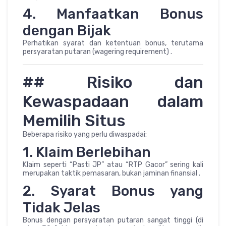
4. Manfaatkan Bonus
dengan Bijak
Perhatikan syarat dan ketentuan bonus, terutama
persyaratan putaran (wagering requirement)
.
## Risiko dan
Kewaspadaan dalam
Memilih Situs
Beberapa risiko yang perlu diwaspadai:
1. Klaim Berlebihan
Klaim seperti “Pasti JP” atau “RTP Gacor” sering kali
merupakan taktik pemasaran, bukan jaminan finansial
.
2. Syarat Bonus yang
Tidak Jelas
Bonus dengan persyaratan putaran sangat tinggi (di