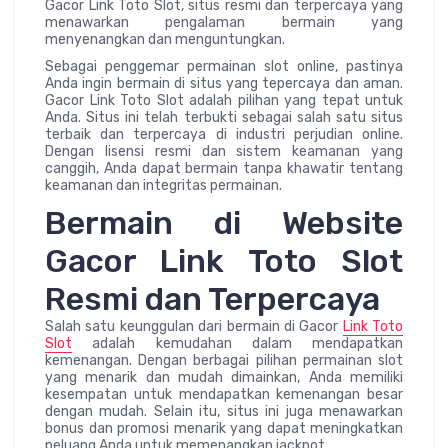
Gacor Link Toto Slot, situs resmi dan terpercaya yang
menawarkan pengalaman bermain yang
menyenangkan dan menguntungkan.
Sebagai penggemar permainan slot online, pastinya
Anda ingin bermain di situs yang tepercaya dan aman.
Gacor Link Toto Slot adalah pilihan yang tepat untuk
Anda. Situs ini telah terbukti sebagai salah satu situs
terbaik dan terpercaya di industri perjudian online.
Dengan lisensi resmi dan sistem keamanan yang
canggih, Anda dapat bermain tanpa khawatir tentang
keamanan dan integritas permainan.
Bermain di Website
Gacor Link Toto Slot
Resmi dan Terpercaya
Salah satu keunggulan dari bermain di Gacor
Link Toto
Slot
adalah kemudahan dalam mendapatkan
kemenangan. Dengan berbagai pilihan permainan slot
yang menarik dan mudah dimainkan, Anda memiliki
kesempatan untuk mendapatkan kemenangan besar
dengan mudah. Selain itu, situs ini juga menawarkan
bonus dan promosi menarik yang dapat meningkatkan
peluang Anda untuk memenangkan jackpot.