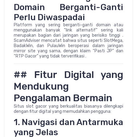
Domain Berganti-Ganti
Perlu Diwaspadai
Platform yang sering berganti-ganti domain atau
menggunakan banyak “link alternatif” sering kali
merupakan bagian dari jaringan yang berisiko tinggi
.
ScamAdviser mencatat bahwa situs seperti SlotMega,
BadakWin, dan PulauWin beroperasi dalam jaringan
mirror site yang sama, dengan klaim “Pasti JP” dan
“RTP Gacor” yang tidak terverifikasi
.
## Fitur Digital yang
Mendukung
Pengalaman Bermain
Situs slot gacor yang berkualitas biasanya dilengkapi
dengan fitur digital yang memudahkan pengguna:
1. Navigasi dan Antarmuka
yang Jelas