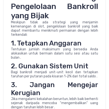
Pengelolaan Bankroll
yang Bijak
Meskipun tidak ada strategi yang menjamin
kemenangan di slot, pengelolaan bankroll yang baik
dapat membantu menikmati permainan dengan lebih
terkendali:
1. Tetapkan Anggaran
Tentukan jumlah maksimum yang bersedia Anda
alokasikan untuk bermain dalam satu sesi atau satu
bulan
.
2. Gunakan Sistem Unit
Bagi bankroll menjadi unit-unit kecil dan tetapkan
taruhan per putaran pada kisaran 1-2% dari total saldo
.
3. Jangan Mengejar
Kerugian
Jika mengalami kekalahan beruntun, lebih baik berhenti
sejenak daripada mencoba “mengembalikan” uang
dengan taruhan lebih besar
.