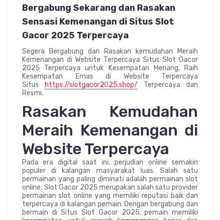
Bergabung Sekarang dan Rasakan
Sensasi Kemenangan di Situs Slot
Gacor 2025 Terpercaya
Segera Bergabung dan Rasakan kemudahan Meraih
Kemenangan di Website Terpercaya Situs Slot Gacor
2025 Terpercaya untuk Kesempatan Menang, Raih
Kesempatan Emas di Website Terpercaya
Situs
https://slotgacor2025.shop/
Terpercaya dan
Resmi.
Rasakan Kemudahan
Meraih Kemenangan di
Website Terpercaya
Pada era digital saat ini, perjudian online semakin
populer di kalangan masyarakat luas. Salah satu
permainan yang paling diminati adalah permainan slot
online. Slot Gacor 2025 merupakan salah satu provider
permainan slot online yang memiliki reputasi baik dan
terpercaya di kalangan pemain. Dengan bergabung dan
bermain di Situs Slot Gacor 2025, pemain memiliki