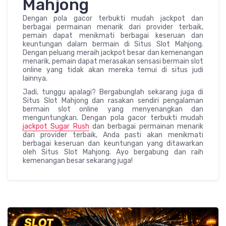
Mahjong
Dengan pola gacor terbukti mudah jackpot dan
berbagai permainan menarik dari provider terbaik,
pemain dapat menikmati berbagai keseruan dan
keuntungan dalam bermain di Situs Slot Mahjong.
Dengan peluang meraih jackpot besar dan kemenangan
menarik, pemain dapat merasakan sensasi bermain slot
online yang tidak akan mereka temui di situs judi
lainnya.
Jadi, tunggu apalagi? Bergabunglah sekarang juga di
Situs Slot Mahjong dan rasakan sendiri pengalaman
bermain slot online yang menyenangkan dan
menguntungkan. Dengan pola gacor terbukti mudah
jackpot Sugar Rush
dan berbagai permainan menarik
dari provider terbaik, Anda pasti akan menikmati
berbagai keseruan dan keuntungan yang ditawarkan
oleh Situs Slot Mahjong. Ayo bergabung dan raih
kemenangan besar sekarang juga!