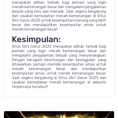
merupakan pilihan terbaik bagi pemain yang ingin
meraih kemenangan besar dan mengalami pengalaman
berjudi yang seru dan menarik. Jadi, segera bergabung
dan rasakan kemudahan meraih kemenangan di Situs
Slot Gacor 2025 untuk kesempatan menang yang lebih
besar dan mendapatkan kesempatan emas untuk
meraih kemenangan besar!
Kesimpulan:
Situs Slot Gacor 2025 merupakan pilihan terbaik bagi
pemain yang ingin meraih kemenangan besar dan
mengalami pengalaman berjudi yang menyenangkan.
Dengan beragam keuntungan dan keunggulan yang
ditawarkan, pemain memiliki kesempatan emas untuk
meraih kemenangan besar dan mendapatkan
kesempatan emas untuk meraih kemenangan besar.
Jadi, segera bergabung di Situs Slot Gacor 2025 dan
rasakan kemudahan meraih kemenangan di website
terpercaya tersebut!