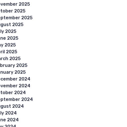
ovember 2025
tober 2025
eptember 2025
gust 2025
ly 2025
ne 2025
y 2025
ril 2025
rch 2025
bruary 2025
nuary 2025
ecember 2024
ovember 2024
tober 2024
eptember 2024
gust 2024
ly 2024
ne 2024
y 2024