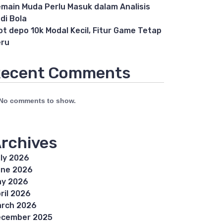
main Muda Perlu Masuk dalam Analisis
di Bola
ot depo 10k Modal Kecil, Fitur Game Tetap
ru
ecent Comments
No comments to show.
rchives
ly 2026
ne 2026
y 2026
ril 2026
rch 2026
ecember 2025