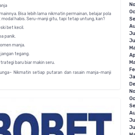
N
anja
Oc
i mainnya. Bisa lebih lama nikmatin permainan, belajar pola
S
 modal habis. Seru-manji gitu, tapi tetap untung, kan?
Au
ki bet kecil.
Ju
pa panik.
Ju
momen manja.
Ma
, jangan tegang.
Ap
Ma
rategi baru biar makin seru.
Fe
bunga~ Nikmatin setiap putaran dan rasain manja-manji
Ja
D
N
Oc
S
Au
Ju
Ju
Ma