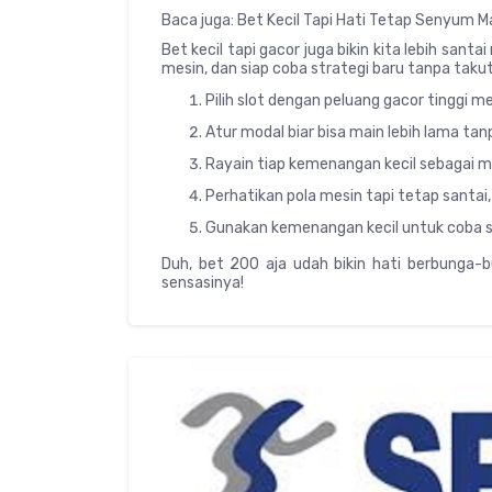
Baca juga: Bet Kecil Tapi Hati Tetap Senyum M
Bet kecil tapi gacor juga bikin kita lebih santa
mesin, dan siap coba strategi baru tanpa takut
Pilih slot dengan peluang gacor tinggi mes
Atur modal biar bisa main lebih lama tan
Rayain tiap kemenangan kecil sebagai 
Perhatikan pola mesin tapi tetap santai
Gunakan kemenangan kecil untuk coba st
Duh, bet 200 aja udah bikin hati berbunga-
sensasinya!