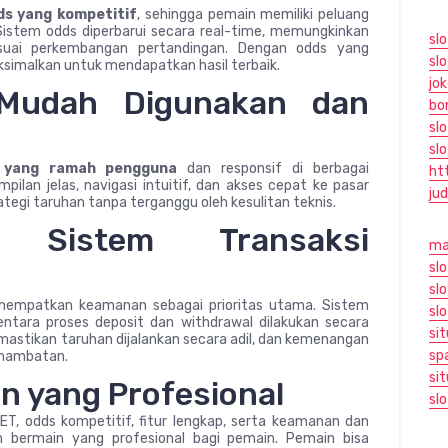
ds yang kompetitif
, sehingga pemain memiliki peluang
 Sistem odds diperbarui secara real-time, memungkinkan
sl
uai perkembangan pertandingan. Dengan odds yang
slo
simalkan untuk mendapatkan hasil terbaik.
jo
Mudah Digunakan dan
bo
sl
sl
 yang ramah pengguna
dan responsif di berbagai
ht
ilan jelas, navigasi intuitif, dan akses cepat ke pasar
jud
egi taruhan tanpa terganggu oleh kesulitan teknis.
Sistem Transaksi
ma
sl
slo
empatkan keamanan sebagai prioritas utama. Sistem
sl
ntara proses deposit dan withdrawal dilakukan secara
sit
mastikan taruhan dijalankan secara adil, dan kemenangan
sp
 hambatan.
si
 yang Profesional
sl
T, odds kompetitif, fitur lengkap, serta keamanan dan
n bermain yang profesional bagi pemain. Pemain bisa