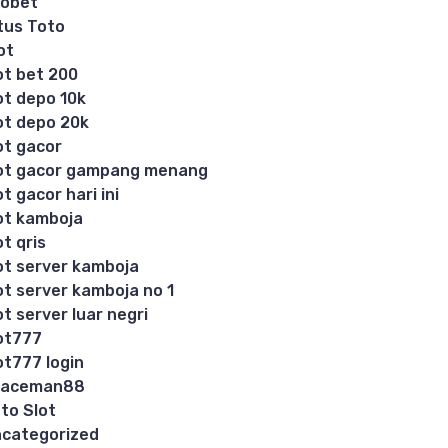
obet
tus Toto
ot
ot bet 200
ot depo 10k
ot depo 20k
ot gacor
ot gacor gampang menang
ot gacor hari ini
ot kamboja
ot qris
ot server kamboja
ot server kamboja no 1
ot server luar negri
ot777
ot777 login
paceman88
to Slot
categorized