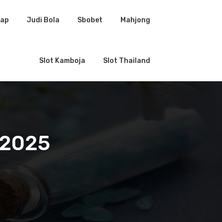
map
Judi Bola
Sbobet
Mahjong
Slot Kamboja
Slot Thailand
 2025