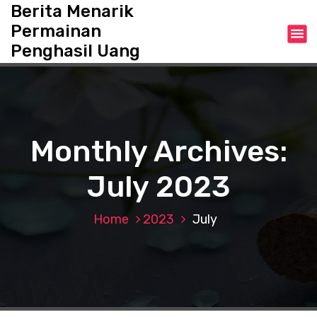
S
Berita Menarik
k
Permainan
i
Penghasil Uang
p
t
o
c
o
n
Monthly Archives:
t
e
July 2023
n
t
Home
2023
July