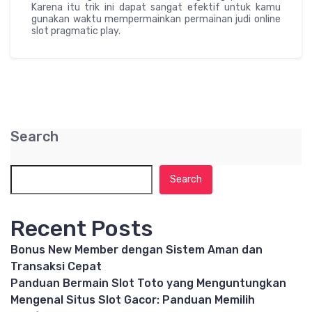
Karena itu trik ini dapat sangat efektif untuk kamu
gunakan waktu mempermainkan permainan judi online
slot pragmatic play.
Search
Search
Recent Posts
Bonus New Member dengan Sistem Aman dan
Transaksi Cepat
Panduan Bermain Slot Toto yang Menguntungkan
Mengenal Situs Slot Gacor: Panduan Memilih