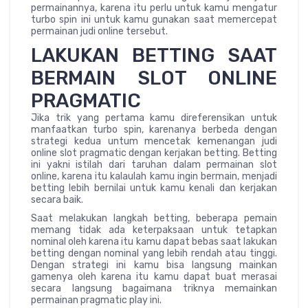
permainannya, karena itu perlu untuk kamu mengatur
turbo spin ini untuk kamu gunakan saat memercepat
permainan judi online tersebut.
LAKUKAN BETTING SAAT
BERMAIN SLOT ONLINE
PRAGMATIC
Jika trik yang pertama kamu direferensikan untuk
manfaatkan turbo spin, karenanya berbeda dengan
strategi kedua untum mencetak kemenangan judi
online slot pragmatic dengan kerjakan betting. Betting
ini yakni istilah dari taruhan dalam permainan slot
online, karena itu kalaulah kamu ingin bermain, menjadi
betting lebih bernilai untuk kamu kenali dan kerjakan
secara baik.
Saat melakukan langkah betting, beberapa pemain
memang tidak ada keterpaksaan untuk tetapkan
nominal oleh karena itu kamu dapat bebas saat lakukan
betting dengan nominal yang lebih rendah atau tinggi.
Dengan strategi ini kamu bisa langsung mainkan
gamenya oleh karena itu kamu dapat buat merasai
secara langsung bagaimana triknya memainkan
permainan pragmatic play ini.