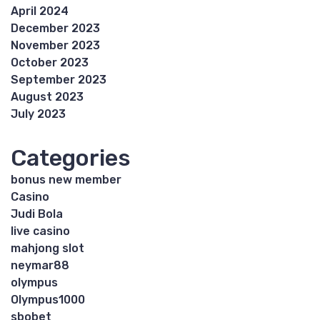
April 2024
December 2023
November 2023
October 2023
September 2023
August 2023
July 2023
Categories
bonus new member
Casino
Judi Bola
live casino
mahjong slot
neymar88
olympus
Olympus1000
sbobet