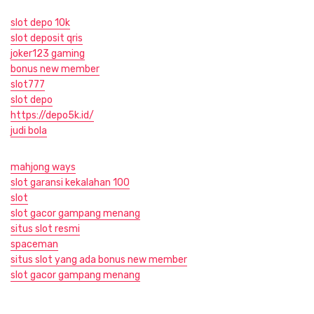
slot depo 10k
slot deposit qris
joker123 gaming
bonus new member
slot777
slot depo
https://depo5k.id/
judi bola
mahjong ways
slot garansi kekalahan 100
slot
slot gacor gampang menang
situs slot resmi
spaceman
situs slot yang ada bonus new member
slot gacor gampang menang