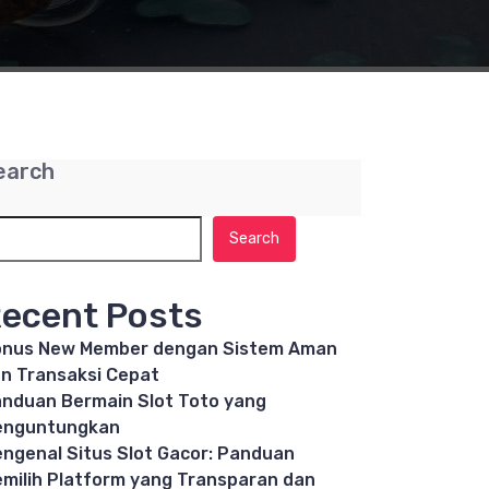
earch
Search
ecent Posts
nus New Member dengan Sistem Aman
n Transaksi Cepat
nduan Bermain Slot Toto yang
enguntungkan
ngenal Situs Slot Gacor: Panduan
milih Platform yang Transparan dan