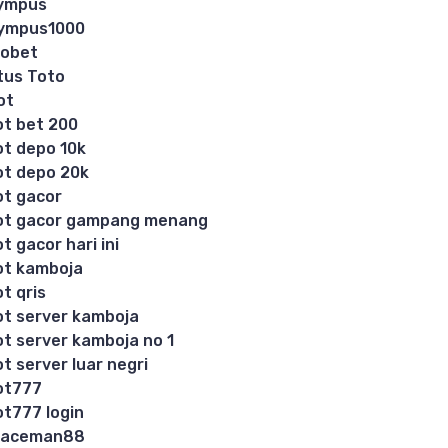
ympus
ympus1000
obet
tus Toto
ot
ot bet 200
ot depo 10k
ot depo 20k
ot gacor
ot gacor gampang menang
ot gacor hari ini
ot kamboja
ot qris
ot server kamboja
ot server kamboja no 1
ot server luar negri
ot777
ot777 login
paceman88