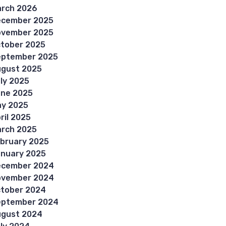
rch 2026
ecember 2025
ovember 2025
tober 2025
eptember 2025
gust 2025
ly 2025
ne 2025
y 2025
ril 2025
rch 2025
bruary 2025
nuary 2025
ecember 2024
ovember 2024
tober 2024
eptember 2024
gust 2024