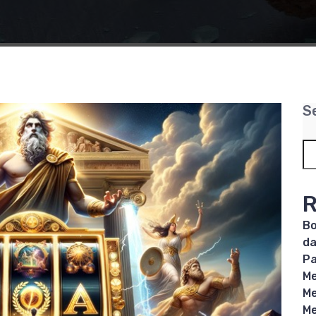
S
R
Bo
da
Pa
M
Me
Me