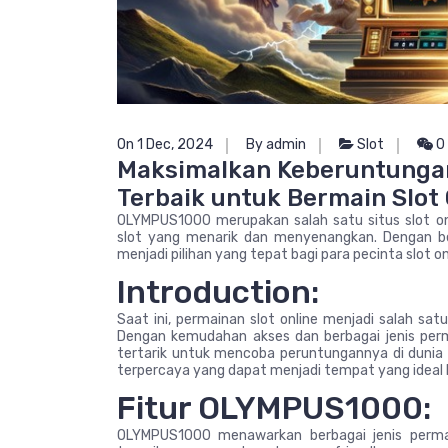
On 1 Dec, 2024
By admin
Slot
0
Maksimalkan Keberuntunga
Terbaik untuk Bermain Slot 
OLYMPUS1000 merupakan salah satu situs slot on
slot yang menarik dan menyenangkan. Dengan b
menjadi pilihan yang tepat bagi para pecinta slot o
Introduction:
Saat ini, permainan slot online menjadi salah sat
Dengan kemudahan akses dan berbagai jenis perm
tertarik untuk mencoba peruntungannya di dunia s
terpercaya yang dapat menjadi tempat yang ideal 
Fitur OLYMPUS1000:
OLYMPUS1000 menawarkan berbagai jenis perma