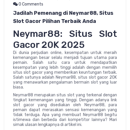
0 Comments
Jadilah Pemenang di Neymar88, Situs
Slot Gacor Pilihan Terbaik Anda
Neymar88: Situs Slot
Gacor 20K 2025
Di dunia perjudian online, kesempatan untuk meraih
kemenangan besar selalu menjadi tujuan utama para
pemain. Salah satu cara untuk mendapatkan
kesempatan yang lebih tinggi adalah dengan memilih
situs slot gacor yang memberikan keuntungan terbaik.
Salah satunya adalah Neymar88, situs slot gacor 20K
yang menawarkan pengalaman bermain slot yang luar
biasa.
Neymar88 merupakan situs slot yang terkenal dengan
tingkat kemenangan yang tinggi. Dengan adanya link
slot gacor yang disediakan oleh Neymar88, para
pemain dapat merasakan sensasi kemenangan yang
tidak terduga. Apa yang membuat Neymar88 begitu
istimewa dan berbeda dari kompetitor lainnya? Mari
simak ulasan lengkapnya di artikel ini.