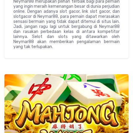
Neymar88 merupakan pilihan terbaik bagi para pemain
yang ingin meraih kemenangan besar di dunia perjudian
online. Dengan adanya slot gacor, link slot gacor, dan
slotgacor di Neymar88, para pemain dapat merasakan
sensasi bermain yang tidak dapat ditemui di situs lain.
Jadi, jangan ragu lagi untuk bergabung di Neymar88
dan rasakan perbedaan kelas di antara kompetitor
lainnya. Selot dan slots yang ditawarkan oleh
Neymar88 akan memberikan pengalaman bermain
yang tak terlupakan.