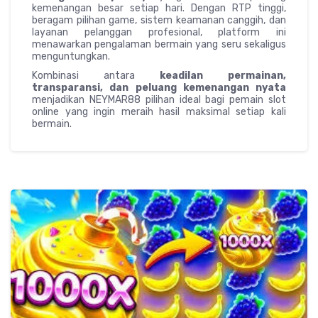
kemenangan besar setiap hari. Dengan RTP tinggi,
beragam pilihan game, sistem keamanan canggih, dan
layanan pelanggan profesional, platform ini
menawarkan pengalaman bermain yang seru sekaligus
menguntungkan.
Kombinasi antara
keadilan permainan,
transparansi, dan peluang kemenangan nyata
menjadikan NEYMAR88 pilihan ideal bagi pemain slot
online yang ingin meraih hasil maksimal setiap kali
bermain.