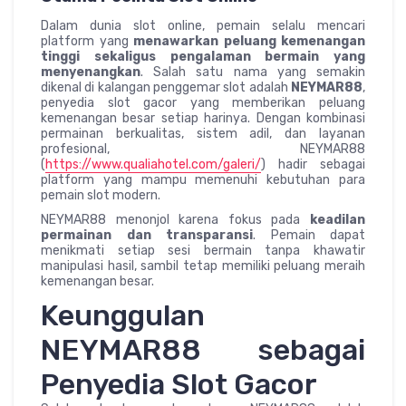
Dalam dunia slot online, pemain selalu mencari
platform yang
menawarkan peluang kemenangan
tinggi sekaligus pengalaman bermain yang
menyenangkan
. Salah satu nama yang semakin
dikenal di kalangan penggemar slot adalah
NEYMAR88
,
penyedia slot gacor yang memberikan peluang
kemenangan besar setiap harinya. Dengan kombinasi
permainan berkualitas, sistem adil, dan layanan
profesional, NEYMAR88
(
https://www.qualiahotel.com/galeri/
) hadir sebagai
platform yang mampu memenuhi kebutuhan para
pemain slot modern.
NEYMAR88 menonjol karena fokus pada
keadilan
permainan dan transparansi
. Pemain dapat
menikmati setiap sesi bermain tanpa khawatir
manipulasi hasil, sambil tetap memiliki peluang meraih
kemenangan besar.
Keunggulan
NEYMAR88 sebagai
Penyedia Slot Gacor