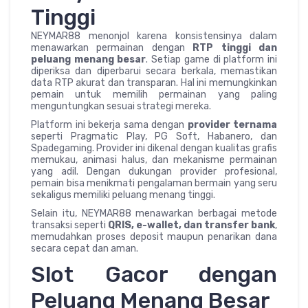
Tinggi
NEYMAR88 menonjol karena konsistensinya dalam
menawarkan permainan dengan
RTP tinggi dan
peluang menang besar
. Setiap game di platform ini
diperiksa dan diperbarui secara berkala, memastikan
data RTP akurat dan transparan. Hal ini memungkinkan
pemain untuk memilih permainan yang paling
menguntungkan sesuai strategi mereka.
Platform ini bekerja sama dengan
provider ternama
seperti Pragmatic Play, PG Soft, Habanero, dan
Spadegaming. Provider ini dikenal dengan kualitas grafis
memukau, animasi halus, dan mekanisme permainan
yang adil. Dengan dukungan provider profesional,
pemain bisa menikmati pengalaman bermain yang seru
sekaligus memiliki peluang menang tinggi.
Selain itu, NEYMAR88 menawarkan berbagai metode
transaksi seperti
QRIS, e-wallet, dan transfer bank
,
memudahkan proses deposit maupun penarikan dana
secara cepat dan aman.
Slot Gacor dengan
Peluang Menang Besar