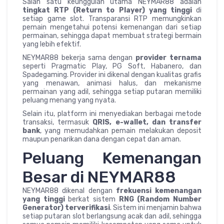
Salah satu keunggulan utama NEYMAR88 adalah
tingkat RTP (Return to Player) yang tinggi
di
setiap game slot. Transparansi RTP memungkinkan
pemain mengetahui potensi kemenangan dari setiap
permainan, sehingga dapat membuat strategi bermain
yang lebih efektif.
NEYMAR88 bekerja sama dengan
provider ternama
seperti Pragmatic Play, PG Soft, Habanero, dan
Spadegaming. Provider ini dikenal dengan kualitas grafis
yang menawan, animasi halus, dan mekanisme
permainan yang adil, sehingga setiap putaran memiliki
peluang menang yang nyata.
Selain itu, platform ini menyediakan berbagai metode
transaksi, termasuk
QRIS, e-wallet, dan transfer
bank
, yang memudahkan pemain melakukan deposit
maupun penarikan dana dengan cepat dan aman.
Peluang Kemenangan
Besar di NEYMAR88
NEYMAR88 dikenal dengan
frekuensi kemenangan
yang tinggi
berkat sistem
RNG (Random Number
Generator) terverifikasi
. Sistem ini menjamin bahwa
setiap putaran slot berlangsung acak dan adil, sehingga