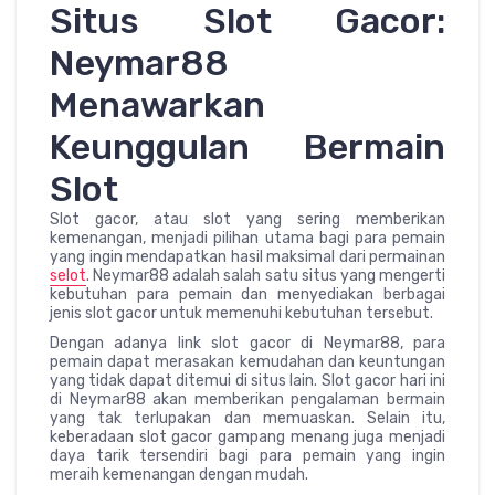
Situs Slot Gacor:
Neymar88
Menawarkan
Keunggulan Bermain
Slot
Slot gacor, atau slot yang sering memberikan
kemenangan, menjadi pilihan utama bagi para pemain
yang ingin mendapatkan hasil maksimal dari permainan
selot
. Neymar88 adalah salah satu situs yang mengerti
kebutuhan para pemain dan menyediakan berbagai
jenis slot gacor untuk memenuhi kebutuhan tersebut.
Dengan adanya link slot gacor di Neymar88, para
pemain dapat merasakan kemudahan dan keuntungan
yang tidak dapat ditemui di situs lain. Slot gacor hari ini
di Neymar88 akan memberikan pengalaman bermain
yang tak terlupakan dan memuaskan. Selain itu,
keberadaan slot gacor gampang menang juga menjadi
daya tarik tersendiri bagi para pemain yang ingin
meraih kemenangan dengan mudah.