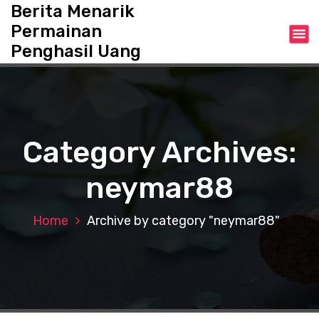
S
Berita Menarik
k
Permainan
i
Penghasil Uang
p
t
o
c
o
n
Category Archives:
t
e
neymar88
n
t
Home
Archive by category "neymar88"