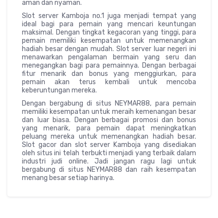
aman dan nyaman.
Slot server Kamboja no.1 juga menjadi tempat yang
ideal bagi para pemain yang mencari keuntungan
maksimal. Dengan tingkat kegacoran yang tinggi, para
pemain memiliki kesempatan untuk memenangkan
hadiah besar dengan mudah. Slot server luar negeri ini
menawarkan pengalaman bermain yang seru dan
menegangkan bagi para pemainnya. Dengan berbagai
fitur menarik dan bonus yang menggiurkan, para
pemain akan terus kembali untuk mencoba
keberuntungan mereka.
Dengan bergabung di situs NEYMAR88, para pemain
memiliki kesempatan untuk meraih kemenangan besar
dan luar biasa. Dengan berbagai promosi dan bonus
yang menarik, para pemain dapat meningkatkan
peluang mereka untuk memenangkan hadiah besar.
Slot gacor dan slot server Kamboja yang disediakan
oleh situs ini telah terbukti menjadi yang terbaik dalam
industri judi online. Jadi jangan ragu lagi untuk
bergabung di situs NEYMAR88 dan raih kesempatan
menang besar setiap harinya.