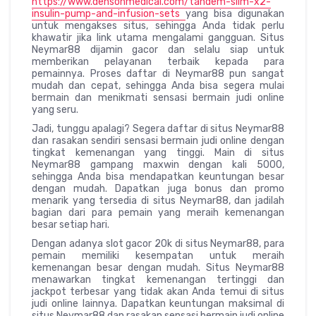
https://www.densonmedical.com/tandem-slim-x2-
insulin-pump-and-infusion-sets
yang bisa digunakan
untuk mengakses situs, sehingga Anda tidak perlu
khawatir jika link utama mengalami gangguan. Situs
Neymar88 dijamin gacor dan selalu siap untuk
memberikan pelayanan terbaik kepada para
pemainnya. Proses daftar di Neymar88 pun sangat
mudah dan cepat, sehingga Anda bisa segera mulai
bermain dan menikmati sensasi bermain judi online
yang seru.
Jadi, tunggu apalagi? Segera daftar di situs Neymar88
dan rasakan sendiri sensasi bermain judi online dengan
tingkat kemenangan yang tinggi. Main di situs
Neymar88 gampang maxwin dengan kali 5000,
sehingga Anda bisa mendapatkan keuntungan besar
dengan mudah. Dapatkan juga bonus dan promo
menarik yang tersedia di situs Neymar88, dan jadilah
bagian dari para pemain yang meraih kemenangan
besar setiap hari.
Dengan adanya slot gacor 20k di situs Neymar88, para
pemain memiliki kesempatan untuk meraih
kemenangan besar dengan mudah. Situs Neymar88
menawarkan tingkat kemenangan tertinggi dan
jackpot terbesar yang tidak akan Anda temui di situs
judi online lainnya. Dapatkan keuntungan maksimal di
situs Neymar88 dan rasakan sensasi bermain judi online