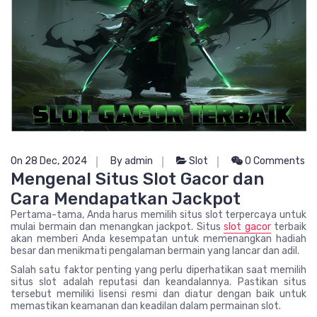
On 28 Dec, 2024
By admin
Slot
0 Comments
Mengenal Situs Slot Gacor dan
Cara Mendapatkan Jackpot
Pertama-tama, Anda harus memilih situs slot terpercaya untuk
mulai bermain dan menangkan jackpot. Situs
slot gacor
terbaik
akan memberi Anda kesempatan untuk memenangkan hadiah
besar dan menikmati pengalaman bermain yang lancar dan adil.
Salah satu faktor penting yang perlu diperhatikan saat memilih
situs slot adalah reputasi dan keandalannya. Pastikan situs
tersebut memiliki lisensi resmi dan diatur dengan baik untuk
memastikan keamanan dan keadilan dalam permainan slot.