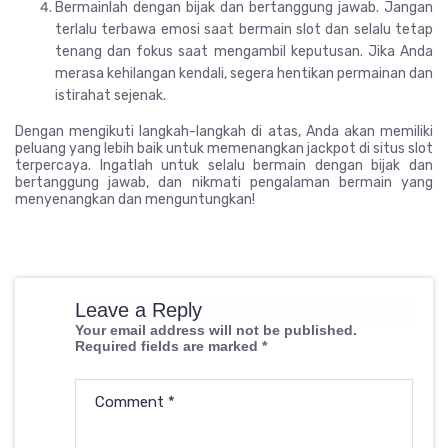
Bermainlah dengan bijak dan bertanggung jawab. Jangan
terlalu terbawa emosi saat bermain slot dan selalu tetap
tenang dan fokus saat mengambil keputusan. Jika Anda
merasa kehilangan kendali, segera hentikan permainan dan
istirahat sejenak.
Dengan mengikuti langkah-langkah di atas, Anda akan memiliki
peluang yang lebih baik untuk memenangkan jackpot di situs slot
terpercaya. Ingatlah untuk selalu bermain dengan bijak dan
bertanggung jawab, dan nikmati pengalaman bermain yang
menyenangkan dan menguntungkan!
Leave a Reply
Your email address will not be published.
Required fields are marked
*
Comment
*