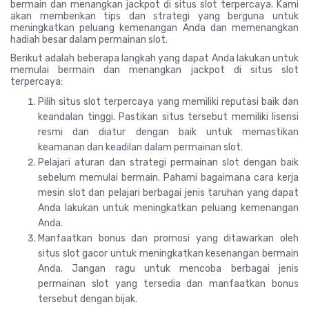
bermain dan menangkan jackpot di situs slot terpercaya. Kami
akan memberikan tips dan strategi yang berguna untuk
meningkatkan peluang kemenangan Anda dan memenangkan
hadiah besar dalam permainan slot.
Berikut adalah beberapa langkah yang dapat Anda lakukan untuk
memulai bermain dan menangkan jackpot di situs slot
terpercaya:
Pilih situs slot terpercaya yang memiliki reputasi baik dan
keandalan tinggi. Pastikan situs tersebut memiliki lisensi
resmi dan diatur dengan baik untuk memastikan
keamanan dan keadilan dalam permainan slot.
Pelajari aturan dan strategi permainan slot dengan baik
sebelum memulai bermain. Pahami bagaimana cara kerja
mesin slot dan pelajari berbagai jenis taruhan yang dapat
Anda lakukan untuk meningkatkan peluang kemenangan
Anda.
Manfaatkan bonus dan promosi yang ditawarkan oleh
situs slot gacor untuk meningkatkan kesenangan bermain
Anda. Jangan ragu untuk mencoba berbagai jenis
permainan slot yang tersedia dan manfaatkan bonus
tersebut dengan bijak.