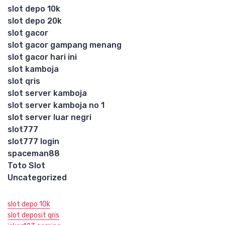
slot depo 10k
slot depo 20k
slot gacor
slot gacor gampang menang
slot gacor hari ini
slot kamboja
slot qris
slot server kamboja
slot server kamboja no 1
slot server luar negri
slot777
slot777 login
spaceman88
Toto Slot
Uncategorized
slot depo 10k
slot deposit qris