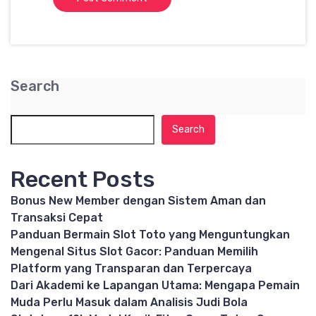
Search
Search
Recent Posts
Bonus New Member dengan Sistem Aman dan
Transaksi Cepat
Panduan Bermain Slot Toto yang Menguntungkan
Mengenal Situs Slot Gacor: Panduan Memilih
Platform yang Transparan dan Terpercaya
Dari Akademi ke Lapangan Utama: Mengapa Pemain
Muda Perlu Masuk dalam Analisis Judi Bola