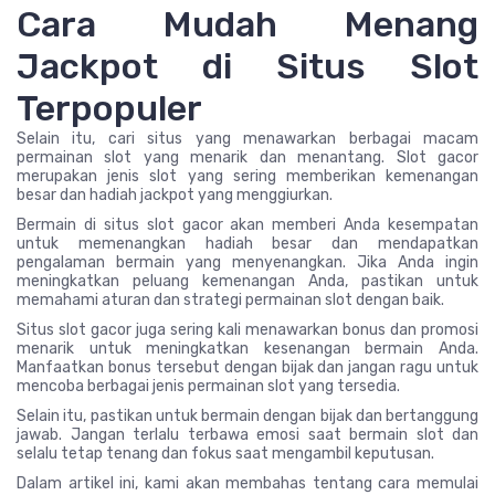
Cara Mudah Menang
Jackpot di Situs Slot
Terpopuler
Selain itu, cari situs yang menawarkan berbagai macam
permainan slot yang menarik dan menantang. Slot gacor
merupakan jenis slot yang sering memberikan kemenangan
besar dan hadiah jackpot yang menggiurkan.
Bermain di situs slot gacor akan memberi Anda kesempatan
untuk memenangkan hadiah besar dan mendapatkan
pengalaman bermain yang menyenangkan. Jika Anda ingin
meningkatkan peluang kemenangan Anda, pastikan untuk
memahami aturan dan strategi permainan slot dengan baik.
Situs slot gacor juga sering kali menawarkan bonus dan promosi
menarik untuk meningkatkan kesenangan bermain Anda.
Manfaatkan bonus tersebut dengan bijak dan jangan ragu untuk
mencoba berbagai jenis permainan slot yang tersedia.
Selain itu, pastikan untuk bermain dengan bijak dan bertanggung
jawab. Jangan terlalu terbawa emosi saat bermain slot dan
selalu tetap tenang dan fokus saat mengambil keputusan.
Dalam artikel ini, kami akan membahas tentang cara memulai