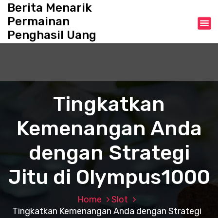
S
Berita Menarik
k
Permainan
i
Penghasil Uang
p
t
o
c
o
n
Tingkatkan
t
e
Kemenangan Anda
n
t
dengan Strategi
Jitu di Olympus1000
Home
Slot
Tingkatkan Kemenangan Anda dengan Strategi