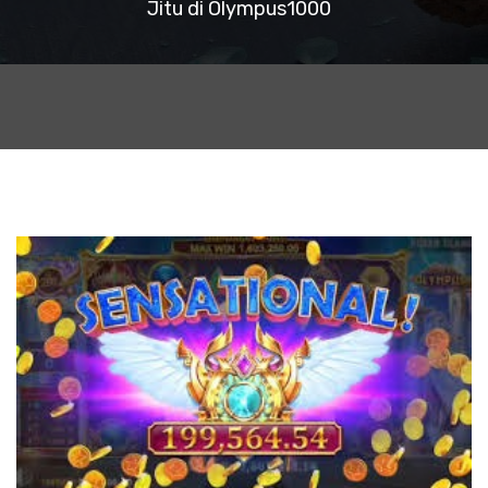
Jitu di Olympus1000