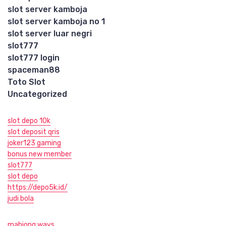
slot server kamboja
slot server kamboja no 1
slot server luar negri
slot777
slot777 login
spaceman88
Toto Slot
Uncategorized
slot depo 10k
slot deposit qris
joker123 gaming
bonus new member
slot777
slot depo
https://depo5k.id/
judi bola
mahjong ways