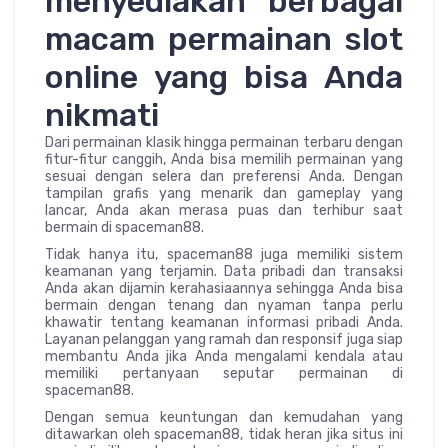
menyediakan berbagai
macam permainan slot
online yang bisa Anda
nikmati
Dari permainan klasik hingga permainan terbaru dengan
fitur-fitur canggih, Anda bisa memilih permainan yang
sesuai dengan selera dan preferensi Anda. Dengan
tampilan grafis yang menarik dan gameplay yang
lancar, Anda akan merasa puas dan terhibur saat
bermain di spaceman88.
Tidak hanya itu, spaceman88 juga memiliki sistem
keamanan yang terjamin. Data pribadi dan transaksi
Anda akan dijamin kerahasiaannya sehingga Anda bisa
bermain dengan tenang dan nyaman tanpa perlu
khawatir tentang keamanan informasi pribadi Anda.
Layanan pelanggan yang ramah dan responsif juga siap
membantu Anda jika Anda mengalami kendala atau
memiliki pertanyaan seputar permainan di
spaceman88.
Dengan semua keuntungan dan kemudahan yang
ditawarkan oleh spaceman88, tidak heran jika situs ini