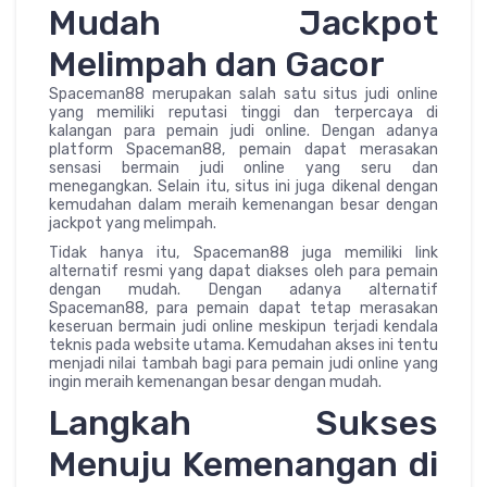
Mudah Jackpot
Melimpah dan Gacor
Spaceman88 merupakan salah satu situs judi online
yang memiliki reputasi tinggi dan terpercaya di
kalangan para pemain judi online. Dengan adanya
platform Spaceman88, pemain dapat merasakan
sensasi bermain judi online yang seru dan
menegangkan. Selain itu, situs ini juga dikenal dengan
kemudahan dalam meraih kemenangan besar dengan
jackpot yang melimpah.
Tidak hanya itu, Spaceman88 juga memiliki link
alternatif resmi yang dapat diakses oleh para pemain
dengan mudah. Dengan adanya alternatif
Spaceman88, para pemain dapat tetap merasakan
keseruan bermain judi online meskipun terjadi kendala
teknis pada website utama. Kemudahan akses ini tentu
menjadi nilai tambah bagi para pemain judi online yang
ingin meraih kemenangan besar dengan mudah.
Langkah Sukses
Menuju Kemenangan di