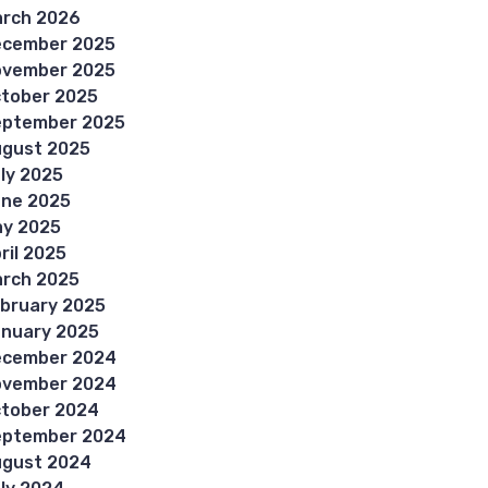
rch 2026
ecember 2025
ovember 2025
tober 2025
eptember 2025
gust 2025
ly 2025
ne 2025
y 2025
ril 2025
rch 2025
bruary 2025
nuary 2025
ecember 2024
ovember 2024
tober 2024
eptember 2024
gust 2024