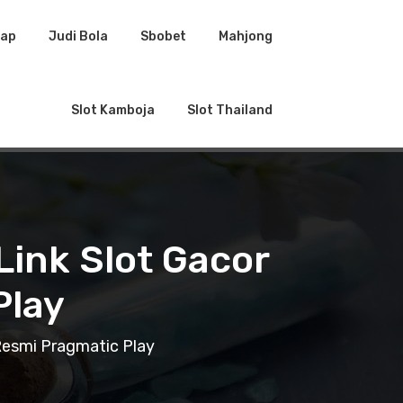
map
Judi Bola
Sbobet
Mahjong
Slot Kamboja
Slot Thailand
Link Slot Gacor
Play
 Resmi Pragmatic Play