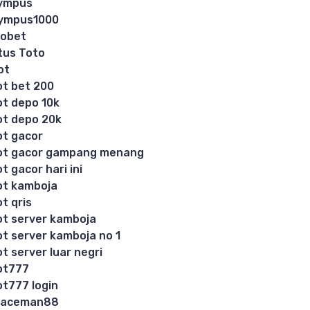
ympus
ympus1000
obet
tus Toto
ot
ot bet 200
ot depo 10k
ot depo 20k
ot gacor
ot gacor gampang menang
ot gacor hari ini
ot kamboja
ot qris
ot server kamboja
ot server kamboja no 1
ot server luar negri
ot777
ot777 login
paceman88