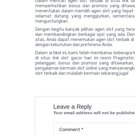
Dalam mencari agen slot terbaik di situs link sl
memperhatikan bonus dan promosi yang ditawar
menentukan dalam memilih agen slot yang tepat
selamat datang yang menggiurkan, sementara
menguntungkan.
Dengan begitu banyak pilihan agen slot yang ter
dan membandingkan berbagai opsi yang ada. Den
atas, Anda dapat menemukan agen slot terbaik di si
dengan kebutuhan dan preferensi Anda.
Dalam artikel ini, kami telah membahas beberapa h
di situs link slot gacor hari ini resmi Pragmat
pelanggan, bonus dan promosi yang ditawarkan,
pengalaman bermain slot online yang menyenangka
slot terbaik dan mulailah bermain sekarang juga!
Leave a Reply
Your email address will not be publishe
Comment
*