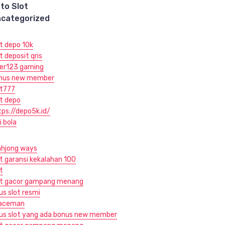
to Slot
categorized
ot depo 10k
t deposit qris
ker123 gaming
nus new member
ot777
ot depo
tps://depo5k.id/
i bola
hjong ways
ot garansi kekalahan 100
t
ot gacor gampang menang
us slot resmi
aceman
tus slot yang ada bonus new member