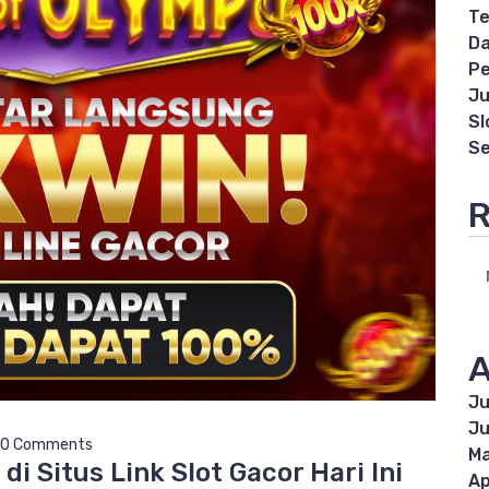
Te
Da
Pe
Ju
Sl
Se
R
A
Ju
Ju
0 Comments
Ma
di Situs Link Slot Gacor Hari Ini
Ap