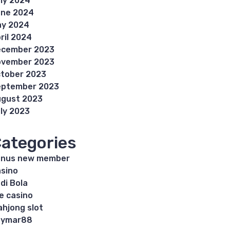
ly 2024
ne 2024
y 2024
ril 2024
ecember 2023
ovember 2023
tober 2023
eptember 2023
gust 2023
ly 2023
ategories
onus new member
sino
di Bola
ve casino
hjong slot
eymar88