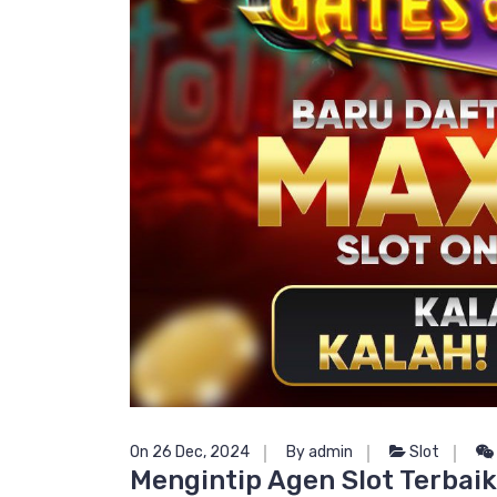
On 26 Dec, 2024
By admin
Slot
Mengintip Agen Slot Terbaik 