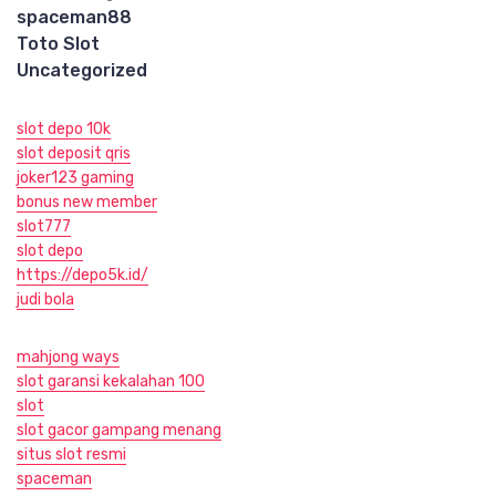
spaceman88
Toto Slot
Uncategorized
slot depo 10k
slot deposit qris
joker123 gaming
bonus new member
slot777
slot depo
https://depo5k.id/
judi bola
mahjong ways
slot garansi kekalahan 100
slot
slot gacor gampang menang
situs slot resmi
spaceman