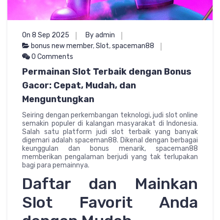
On 8 Sep 2025
By admin
bonus new member
,
Slot
,
spaceman88
0 Comments
Permainan Slot Terbaik dengan Bonus
Gacor: Cepat, Mudah, dan
Menguntungkan
Seiring dengan perkembangan teknologi, judi slot online
semakin populer di kalangan masyarakat di Indonesia.
Salah satu platform judi slot terbaik yang banyak
digemari adalah spaceman88. Dikenal dengan berbagai
keunggulan dan bonus menarik, spaceman88
memberikan pengalaman berjudi yang tak terlupakan
bagi para pemainnya.
Daftar dan Mainkan
Slot Favorit Anda