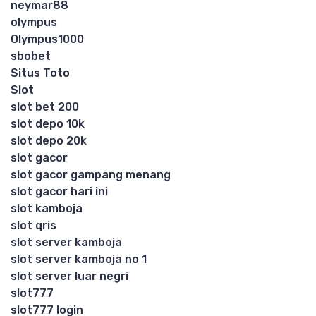
neymar88
olympus
Olympus1000
sbobet
Situs Toto
Slot
slot bet 200
slot depo 10k
slot depo 20k
slot gacor
slot gacor gampang menang
slot gacor hari ini
slot kamboja
slot qris
slot server kamboja
slot server kamboja no 1
slot server luar negri
slot777
slot777 login