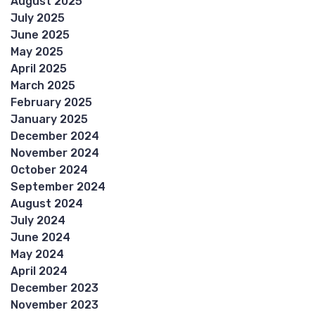
August 2025
July 2025
June 2025
May 2025
April 2025
March 2025
February 2025
January 2025
December 2024
November 2024
October 2024
September 2024
August 2024
July 2024
June 2024
May 2024
April 2024
December 2023
November 2023