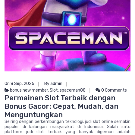
On 8 Sep, 2025
By admin
bonus new member
,
Slot
,
spaceman88
0 Comments
Permainan Slot Terbaik dengan
Bonus Gacor: Cepat, Mudah, dan
Menguntungkan
Seiring dengan perkembangan teknologi, judi slot online semakin
populer di kalangan masyarakat di Indonesia. Salah satu
platform judi slot terbaik yang banyak digemari adalah