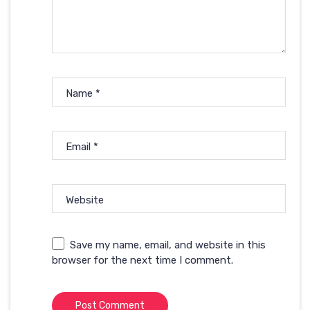
Name
*
Email
*
Website
Save my name, email, and website in this
browser for the next time I comment.