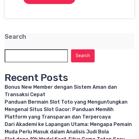
Search
Search
Recent Posts
Bonus New Member dengan Sistem Aman dan
Transaksi Cepat
Panduan Bermain Slot Toto yang Menguntungkan
Mengenal Situs Slot Gacor: Panduan Memilih
Platform yang Transparan dan Terpercaya
Dari Akademi ke Lapangan Utama: Mengapa Pemain
Muda Perlu Masuk dalam Analisis Judi Bola