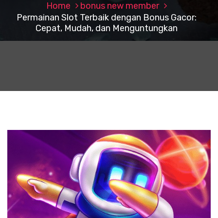
Home
bonus new member
Permainan Slot Terbaik dengan Bonus Gacor:
Cepat, Mudah, dan Menguntungkan