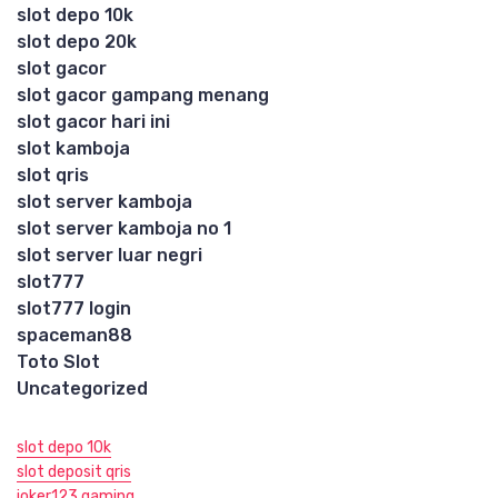
slot depo 10k
slot depo 20k
slot gacor
slot gacor gampang menang
slot gacor hari ini
slot kamboja
slot qris
slot server kamboja
slot server kamboja no 1
slot server luar negri
slot777
slot777 login
spaceman88
Toto Slot
Uncategorized
slot depo 10k
slot deposit qris
joker123 gaming