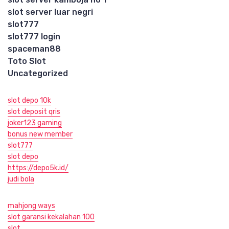
slot server luar negri
slot777
slot777 login
spaceman88
Toto Slot
Uncategorized
slot depo 10k
slot deposit qris
joker123 gaming
bonus new member
slot777
slot depo
https://depo5k.id/
judi bola
mahjong ways
slot garansi kekalahan 100
slot