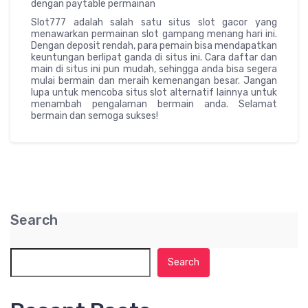
dengan paytable permainan
Slot777 adalah salah satu situs slot gacor yang
menawarkan permainan slot gampang menang hari ini.
Dengan deposit rendah, para pemain bisa mendapatkan
keuntungan berlipat ganda di situs ini. Cara daftar dan
main di situs ini pun mudah, sehingga anda bisa segera
mulai bermain dan meraih kemenangan besar. Jangan
lupa untuk mencoba situs slot alternatif lainnya untuk
menambah pengalaman bermain anda. Selamat
bermain dan semoga sukses!
Search
Search