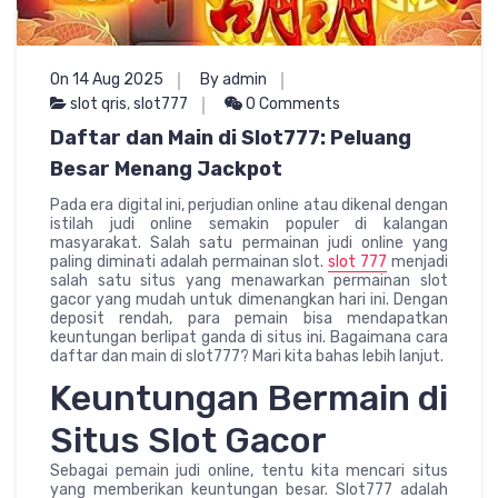
On 14 Aug 2025
By admin
slot qris
,
slot777
0 Comments
Daftar dan Main di Slot777: Peluang
Besar Menang Jackpot
Pada era digital ini, perjudian online atau dikenal dengan
istilah judi online semakin populer di kalangan
masyarakat. Salah satu permainan judi online yang
paling diminati adalah permainan slot.
slot 777
menjadi
salah satu situs yang menawarkan permainan slot
gacor yang mudah untuk dimenangkan hari ini. Dengan
deposit rendah, para pemain bisa mendapatkan
keuntungan berlipat ganda di situs ini. Bagaimana cara
daftar dan main di slot777? Mari kita bahas lebih lanjut.
Keuntungan Bermain di
Situs Slot Gacor
Sebagai pemain judi online, tentu kita mencari situs
yang memberikan keuntungan besar. Slot777 adalah