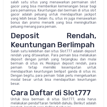
salah satu situs yang menawarkan permainan slot
gacor yang bisa memberikan kemenangan besar bagi
para pemainnya. Keuntungan dari bermain di situs slot
gacor adalah peluang untuk mendapatkan jackpot
yang lebih besar. Selain itu, situs ini juga menawarkan
bonus dan promo menarik yang bisa meningkatkan
peluang menang para pemain.
Deposit Rendah,
Keuntungan Berlimpah
Salah satu kelebihan dari situs Slot777 adalah deposit
rendah yang ditawarkan. Para pemain bisa melakukan
deposit dengan jumlah yang terjangkau dan mulai
bermain di situs ini. Meskipun deposit rendah, para
pemain tetap memiliki kesempatan untuk
mendapatkan keuntungan berlipat ganda di situs ini.
Dengan begitu, para pemain tidak perlu mengeluarkan
modal besar untuk bisa mendapatkan keuntungan
besar.
Cara Daftar di Slot777
Untuk bisa bermain di situs Slot777, anda harus
melakukan pendaftaran terlebih dahulu. Berikut adalah