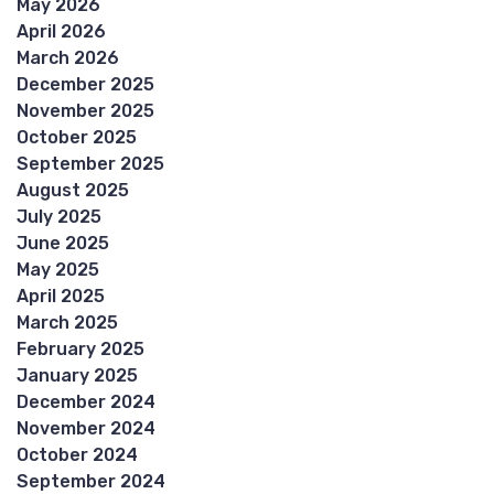
May 2026
April 2026
March 2026
December 2025
November 2025
October 2025
September 2025
August 2025
July 2025
June 2025
May 2025
April 2025
March 2025
February 2025
January 2025
December 2024
November 2024
October 2024
September 2024