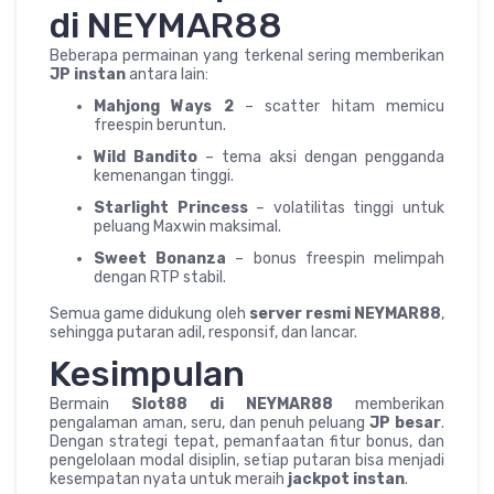
di NEYMAR88
Beberapa permainan yang terkenal sering memberikan
JP instan
antara lain:
Mahjong Ways 2
– scatter hitam memicu
freespin beruntun.
Wild Bandito
– tema aksi dengan pengganda
kemenangan tinggi.
Starlight Princess
– volatilitas tinggi untuk
peluang Maxwin maksimal.
Sweet Bonanza
– bonus freespin melimpah
dengan RTP stabil.
Semua game didukung oleh
server resmi NEYMAR88
,
sehingga putaran adil, responsif, dan lancar.
Kesimpulan
Bermain
Slot88 di NEYMAR88
memberikan
pengalaman aman, seru, dan penuh peluang
JP besar
.
Dengan strategi tepat, pemanfaatan fitur bonus, dan
pengelolaan modal disiplin, setiap putaran bisa menjadi
kesempatan nyata untuk meraih
jackpot instan
.