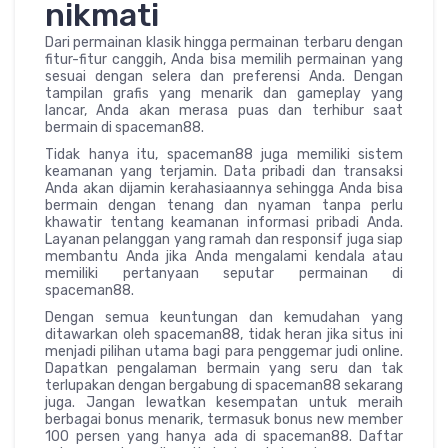
nikmati
Dari permainan klasik hingga permainan terbaru dengan
fitur-fitur canggih, Anda bisa memilih permainan yang
sesuai dengan selera dan preferensi Anda. Dengan
tampilan grafis yang menarik dan gameplay yang
lancar, Anda akan merasa puas dan terhibur saat
bermain di spaceman88.
Tidak hanya itu, spaceman88 juga memiliki sistem
keamanan yang terjamin. Data pribadi dan transaksi
Anda akan dijamin kerahasiaannya sehingga Anda bisa
bermain dengan tenang dan nyaman tanpa perlu
khawatir tentang keamanan informasi pribadi Anda.
Layanan pelanggan yang ramah dan responsif juga siap
membantu Anda jika Anda mengalami kendala atau
memiliki pertanyaan seputar permainan di
spaceman88.
Dengan semua keuntungan dan kemudahan yang
ditawarkan oleh spaceman88, tidak heran jika situs ini
menjadi pilihan utama bagi para penggemar judi online.
Dapatkan pengalaman bermain yang seru dan tak
terlupakan dengan bergabung di spaceman88 sekarang
juga. Jangan lewatkan kesempatan untuk meraih
berbagai bonus menarik, termasuk bonus new member
100 persen yang hanya ada di spaceman88. Daftar