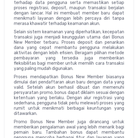
terhadap data pengguna serta memastikan setiap
proses registrasi, deposit, maupun transaksi berjalan
dengan lancar. Hal ini membuat member baru dapat
menikmati layanan dengan lebih percaya diri tanpa
merasa khawatir terhadap keamanan akun.
Selain sistem keamanan yang diperhatikan, kecepatan
transaksi juga menjadi keunggulan utama dari Bonus
New Member terbaru. Proses deposit dan penarikan
dana yang cepat membantu pengguna melakukan
aktivitas dengan lebih efisien. Beragam pilihan metode
pembayaran yang tersedia juga memberikan
fleksibilitas bagi member untuk memilih cara transaksi
yang paling mudah digunakan.
Proses mendapatkan Bonus New Member biasanya
dimulai dari pendaftaran akun baru dengan data yang
valid. Setelah akun berhasil dibuat dan memenuhi
persyaratan promo, bonus dapat diklaim sesuai dengan
ketentuan yang berlaku. Dengan alur registrasi yang
sederhana, pengguna tidak perlu melewati proses yang
rumit untuk menikmati berbagai keuntungan yang
ditawarkan.
Promo Bonus New Member juga dirancang untuk
memberikan pengalaman awal yang lebih menarik bagi
pemain baru. Tambahan bonus dapat membantu
pengguna mencoba berbagai fitur dan layanan yang