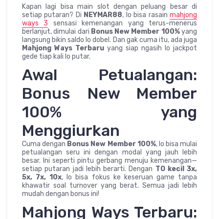
Kapan lagi bisa main slot dengan peluang besar di
setiap putaran? Di
NEYMAR88
, lo bisa rasain
mahjong
ways 3
sensasi kemenangan yang terus-menerus
berlanjut, dimulai dari
Bonus New Member 100%
yang
langsung bikin saldo lo dobel. Dan gak cuma itu, ada juga
Mahjong Ways Terbaru
yang siap ngasih lo jackpot
gede tiap kali lo putar.
Awal Petualangan:
Bonus New Member
100% yang
Menggiurkan
Cuma dengan
Bonus New Member 100%
, lo bisa mulai
petualangan seru ini dengan modal yang jauh lebih
besar. Ini seperti pintu gerbang menuju kemenangan—
setiap putaran jadi lebih berarti. Dengan
TO kecil 3x,
5x, 7x, 10x
, lo bisa fokus ke keseruan game tanpa
khawatir soal turnover yang berat. Semua jadi lebih
mudah dengan bonus ini!
Mahjong Ways Terbaru: