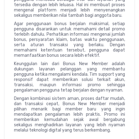
tersedia dengan lebih leluasa. Hal ini membuat proses
mengenal platform menjadi lebih menyenangkan
sekaligus memberikan nilai tambah bagi anggota baru.
Agar penggunaan bonus berjalan maksimal, setiap
pengguna disarankan untuk memahami detail promo
terlebih dahulu. Perhatikan informasi mengenai jumlah
bonus, persyaratan klaim, batas waktu penggunaan,
serta aturan transaksi yang berlaku. Dengan
memahami ketentuan tersebut, pengguna dapat
memanfaatkan bonus secara lebih efektif.
Keunggulan lain dari Bonus New Member adalah
dukungan layanan pelanggan yang membantu
pengguna ketika mengalami kendala. Tim support yang
responsif dapat memberikan solusi terkait akun,
transaksi, maupun informasi promo sehingga
pengalaman pengguna tetap berjalan dengan nyaman.
Dengan kombinasi sistem aman, proses daftar mudah,
dan transaksi cepat, Bonus New Member menjadi
pilihan menarik bagi member baru yang ingin
mendapatkan pengalaman lebih praktis. Promo ini
memberikan kemudahan sejak awal bergabung
sekaligus menghadirkan layanan yang lebih nyaman
melalui teknologi digital yang terus berkembang.