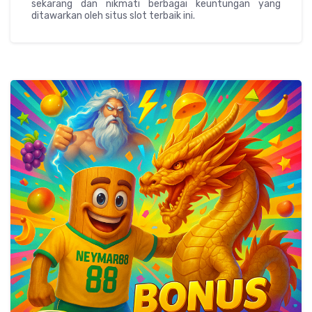
sekarang dan nikmati berbagai keuntungan yang
ditawarkan oleh situs slot terbaik ini.