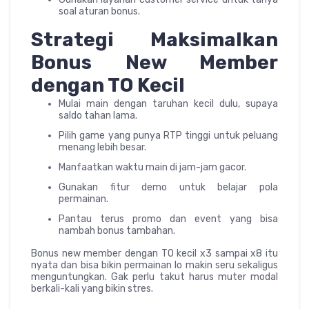
soal aturan bonus.
Strategi Maksimalkan
Bonus New Member
dengan TO Kecil
Mulai main dengan taruhan kecil dulu, supaya
saldo tahan lama.
Pilih game yang punya RTP tinggi untuk peluang
menang lebih besar.
Manfaatkan waktu main di jam-jam gacor.
Gunakan fitur demo untuk belajar pola
permainan.
Pantau terus promo dan event yang bisa
nambah bonus tambahan.
Bonus new member dengan TO kecil x3 sampai x8 itu
nyata dan bisa bikin permainan lo makin seru sekaligus
menguntungkan. Gak perlu takut harus muter modal
berkali-kali yang bikin stres.