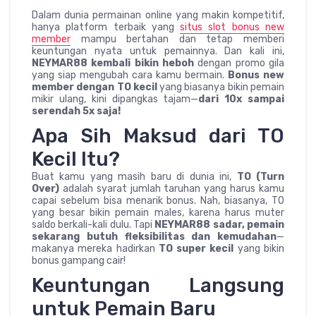
Dalam dunia permainan online yang makin kompetitif,
hanya platform terbaik yang
situs slot bonus new
member
mampu bertahan dan tetap memberi
keuntungan nyata untuk pemainnya. Dan kali ini,
NEYMAR88 kembali bikin heboh
dengan promo gila
yang siap mengubah cara kamu bermain.
Bonus new
member dengan TO kecil
yang biasanya bikin pemain
mikir ulang, kini dipangkas tajam—
dari 10x sampai
serendah 5x saja!
Apa Sih Maksud dari TO
Kecil Itu?
Buat kamu yang masih baru di dunia ini,
TO (Turn
Over)
adalah syarat jumlah taruhan yang harus kamu
capai sebelum bisa menarik bonus. Nah, biasanya, TO
yang besar bikin pemain males, karena harus muter
saldo berkali-kali dulu. Tapi
NEYMAR88 sadar, pemain
sekarang butuh fleksibilitas dan kemudahan
—
makanya mereka hadirkan
TO super kecil
yang bikin
bonus gampang cair!
Keuntungan Langsung
untuk Pemain Baru