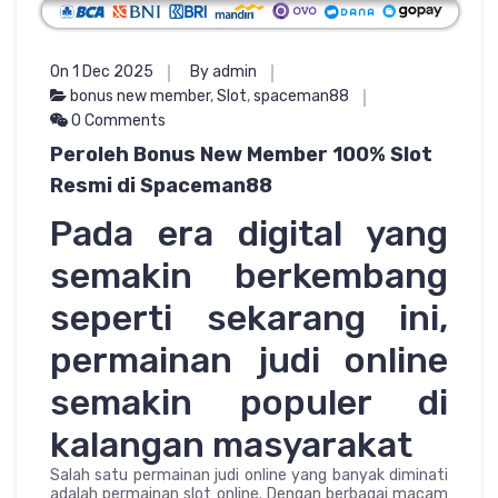
On 1 Dec 2025
By admin
bonus new member
,
Slot
,
spaceman88
0 Comments
Peroleh Bonus New Member 100% Slot
Resmi di Spaceman88
Pada era digital yang
semakin berkembang
seperti sekarang ini,
permainan judi online
semakin populer di
kalangan masyarakat
Salah satu permainan judi online yang banyak diminati
adalah permainan slot online. Dengan berbagai macam