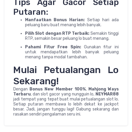
Tips Agar Gacor Setiap
Putaran:
Manfaatkan Bonus Harian:
Setiap hari ada
peluang baru buat menang lebih banyak.
Pilih Slot dengan RTP Terbaik:
Semakin tinggi
RTP, semakin besar peluang lo buat menang.
Pahami Fitur Free Spin:
Gunakan fitur ini
untuk mendapatkan lebih banyak peluang
menang tanpa modal tambahan.
Mulai Petualangan Lo
Sekarang!
Dengan
Bonus New Member 100%
,
Mahjong Ways
Terbaru
, dan slot gacor yang nungguin lo,
NEYMAR88
jadi tempat yang tepat buat mulai petualangan slot lo.
Setiap putaran membawa lo lebih dekat ke jackpot
besar. Jadi, jangan tunggu lagi! Gabung sekarang dan
rasakan sendiri pengalaman seru ini.