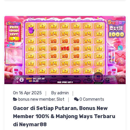
On 16 Apr 2025
By admin
bonus new member
,
Slot
0 Comments
Gacor di Setiap Putaran, Bonus New
Member 100% & Mahjong Ways Terbaru
di Neymar88