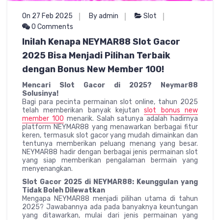
On 27 Feb 2025
By admin
Slot
0 Comments
Inilah Kenapa NEYMAR88 Slot Gacor
2025 Bisa Menjadi Pilihan Terbaik
dengan Bonus New Member 100!
Mencari Slot Gacor di 2025? Neymar88
Solusinya!
Bagi para pecinta permainan slot online, tahun 2025
telah memberikan banyak kejutan
slot bonus new
member 100
menarik. Salah satunya adalah hadirnya
platform NEYMAR88 yang menawarkan berbagai fitur
keren, termasuk slot gacor yang mudah dimainkan dan
tentunya memberikan peluang menang yang besar.
NEYMAR88 hadir dengan berbagai jenis permainan slot
yang siap memberikan pengalaman bermain yang
menyenangkan.
Slot Gacor 2025 di NEYMAR88: Keunggulan yang
Tidak Boleh Dilewatkan
Mengapa NEYMAR88 menjadi pilihan utama di tahun
2025? Jawabannya ada pada banyaknya keuntungan
yang ditawarkan, mulai dari jenis permainan yang