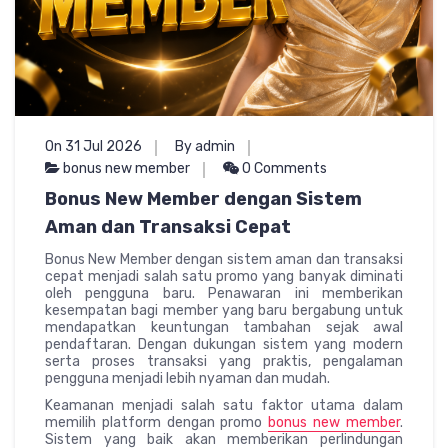
On 31 Jul 2026
By admin
bonus new member
0 Comments
Bonus New Member dengan Sistem
Aman dan Transaksi Cepat
Bonus New Member dengan sistem aman dan transaksi
cepat menjadi salah satu promo yang banyak diminati
oleh pengguna baru. Penawaran ini memberikan
kesempatan bagi member yang baru bergabung untuk
mendapatkan keuntungan tambahan sejak awal
pendaftaran. Dengan dukungan sistem yang modern
serta proses transaksi yang praktis, pengalaman
pengguna menjadi lebih nyaman dan mudah.
Keamanan menjadi salah satu faktor utama dalam
memilih platform dengan promo
bonus new member
.
Sistem yang baik akan memberikan perlindungan