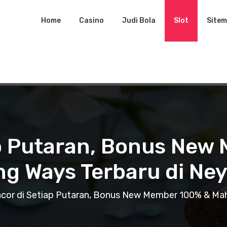
Home
Casino
Judi Bola
Slot
Site
ap Putaran, Bonus New
g Ways Terbaru di N
cor di Setiap Putaran, Bonus New Member 100% & Ma