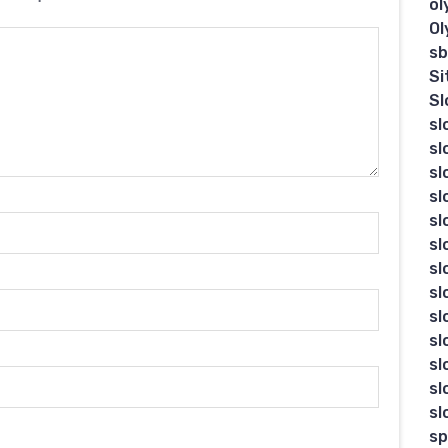
ol
Ol
sb
Si
Sl
sl
sl
sl
sl
sl
sl
sl
sl
sl
sl
sl
sl
sl
s