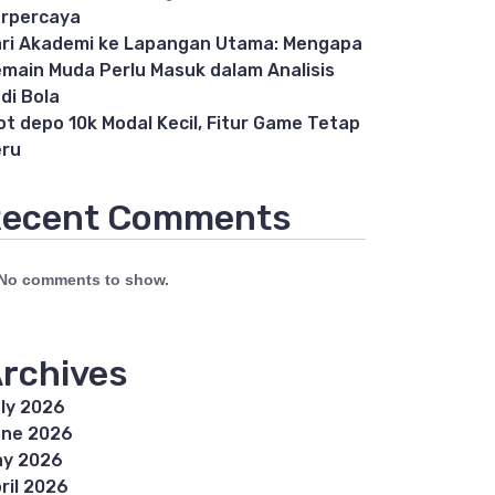
rpercaya
ri Akademi ke Lapangan Utama: Mengapa
main Muda Perlu Masuk dalam Analisis
di Bola
ot depo 10k Modal Kecil, Fitur Game Tetap
ru
ecent Comments
No comments to show.
rchives
ly 2026
ne 2026
y 2026
ril 2026