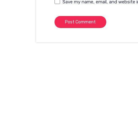
Save my name, email, and website i