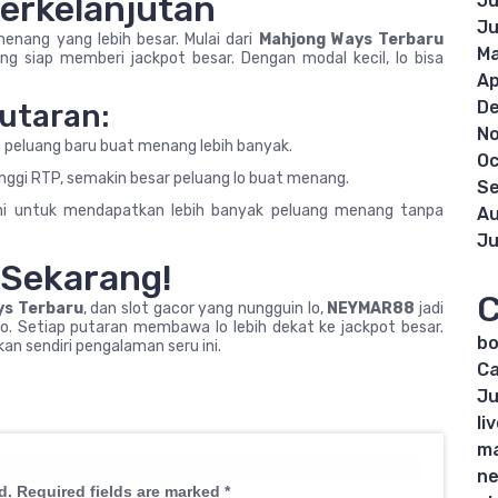
erkelanjutan
Ju
Ju
nang yang lebih besar. Mulai dari
Mahjong Ways Terbaru
Ma
g siap memberi jackpot besar. Dengan modal kecil, lo bisa
Ap
D
Putaran:
N
a peluang baru buat menang lebih banyak.
Oc
nggi RTP, semakin besar peluang lo buat menang.
S
ni untuk mendapatkan lebih banyak peluang menang tanpa
Au
Ju
 Sekarang!
C
ys Terbaru
, dan slot gacor yang nungguin lo,
NEYMAR88
jadi
o. Setiap putaran membawa lo lebih dekat ke jackpot besar.
b
an sendiri pengalaman seru ini.
Ca
Ju
li
ma
n
d.
Required fields are marked
*