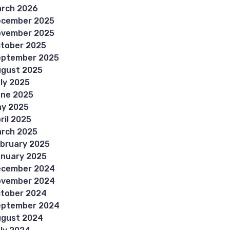
rch 2026
ecember 2025
ovember 2025
tober 2025
eptember 2025
gust 2025
ly 2025
ne 2025
y 2025
ril 2025
rch 2025
bruary 2025
nuary 2025
ecember 2024
ovember 2024
tober 2024
eptember 2024
gust 2024