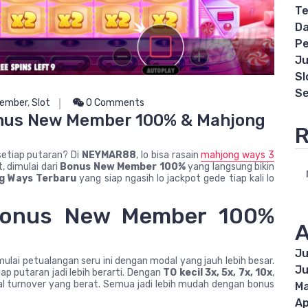
Te
Da
Pe
Ju
Sl
Se
member
,
Slot
0 Comments
Bonus New Member 100% & Mahjong
R
setiap putaran? Di
NEYMAR88
, lo bisa rasain
mahjong ways 3
 dimulai dari
Bonus New Member 100%
yang langsung bikin
g Ways Terbaru
yang siap ngasih lo jackpot gede tiap kali lo
 Bonus New Member 100%
A
Ju
a mulai petualangan seru ini dengan modal yang jauh lebih besar.
Ju
p putaran jadi lebih berarti. Dengan
TO kecil 3x, 5x, 7x, 10x
,
al turnover yang berat. Semua jadi lebih mudah dengan bonus
Ma
Ap