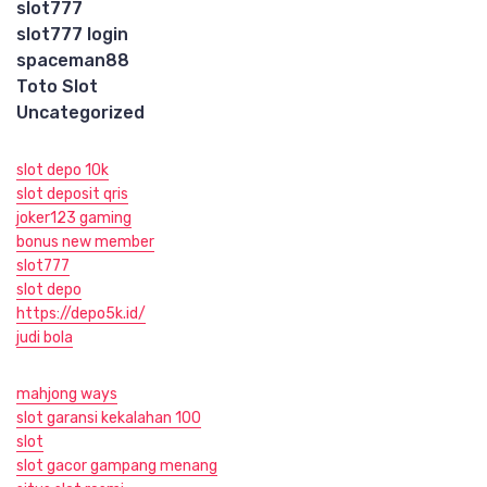
slot777
slot777 login
spaceman88
Toto Slot
Uncategorized
slot depo 10k
slot deposit qris
joker123 gaming
bonus new member
slot777
slot depo
https://depo5k.id/
judi bola
mahjong ways
slot garansi kekalahan 100
slot
slot gacor gampang menang