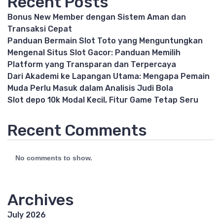
Recent Posts
Bonus New Member dengan Sistem Aman dan
Transaksi Cepat
Panduan Bermain Slot Toto yang Menguntungkan
Mengenal Situs Slot Gacor: Panduan Memilih
Platform yang Transparan dan Terpercaya
Dari Akademi ke Lapangan Utama: Mengapa Pemain
Muda Perlu Masuk dalam Analisis Judi Bola
Slot depo 10k Modal Kecil, Fitur Game Tetap Seru
Recent Comments
No comments to show.
Archives
July 2026