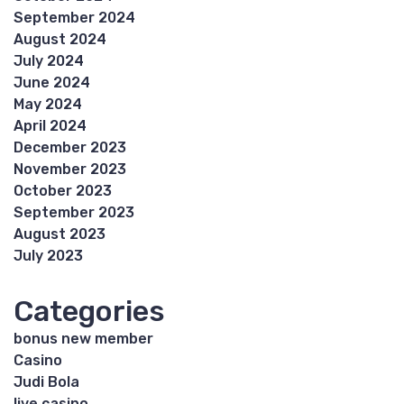
September 2024
August 2024
July 2024
June 2024
May 2024
April 2024
December 2023
November 2023
October 2023
September 2023
August 2023
July 2023
Categories
bonus new member
Casino
Judi Bola
live casino