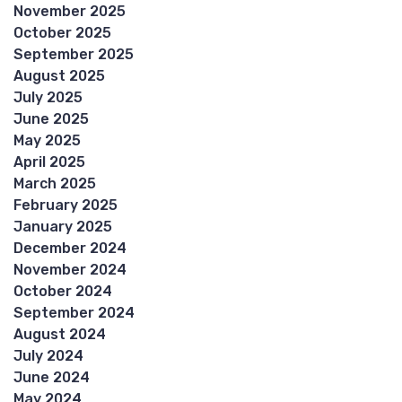
November 2025
October 2025
September 2025
August 2025
July 2025
June 2025
May 2025
April 2025
March 2025
February 2025
January 2025
December 2024
November 2024
October 2024
September 2024
August 2024
July 2024
June 2024
May 2024