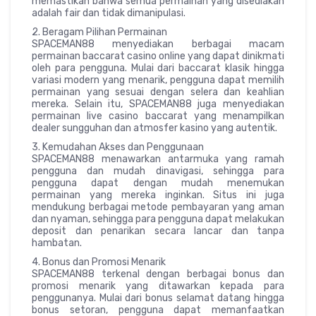
memastikan bahwa semua permainan yang disediakan
adalah fair dan tidak dimanipulasi.
2. Beragam Pilihan Permainan
SPACEMAN88 menyediakan berbagai macam
permainan baccarat casino online yang dapat dinikmati
oleh para pengguna. Mulai dari baccarat klasik hingga
variasi modern yang menarik, pengguna dapat memilih
permainan yang sesuai dengan selera dan keahlian
mereka. Selain itu, SPACEMAN88 juga menyediakan
permainan live casino baccarat yang menampilkan
dealer sungguhan dan atmosfer kasino yang autentik.
3. Kemudahan Akses dan Penggunaan
SPACEMAN88 menawarkan antarmuka yang ramah
pengguna dan mudah dinavigasi, sehingga para
pengguna dapat dengan mudah menemukan
permainan yang mereka inginkan. Situs ini juga
mendukung berbagai metode pembayaran yang aman
dan nyaman, sehingga para pengguna dapat melakukan
deposit dan penarikan secara lancar dan tanpa
hambatan.
4. Bonus dan Promosi Menarik
SPACEMAN88 terkenal dengan berbagai bonus dan
promosi menarik yang ditawarkan kepada para
penggunanya. Mulai dari bonus selamat datang hingga
bonus setoran, pengguna dapat memanfaatkan