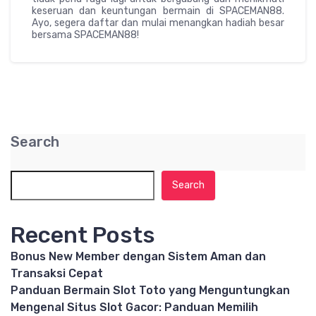
keseruan dan keuntungan bermain di SPACEMAN88.
Ayo, segera daftar dan mulai menangkan hadiah besar
bersama SPACEMAN88!
Search
Search
Recent Posts
Bonus New Member dengan Sistem Aman dan
Transaksi Cepat
Panduan Bermain Slot Toto yang Menguntungkan
Mengenal Situs Slot Gacor: Panduan Memilih