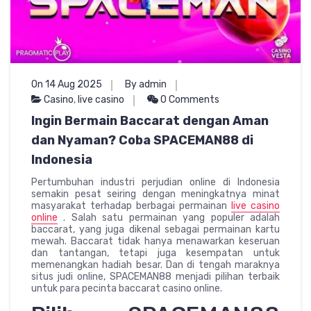
On 14 Aug 2025
By admin
Casino
,
live casino
0 Comments
Ingin Bermain Baccarat dengan Aman
dan Nyaman? Coba SPACEMAN88 di
Indonesia
Pertumbuhan industri perjudian online di Indonesia
semakin pesat seiring dengan meningkatnya minat
masyarakat terhadap berbagai permainan
live casino
online
. Salah satu permainan yang populer adalah
baccarat, yang juga dikenal sebagai permainan kartu
mewah. Baccarat tidak hanya menawarkan keseruan
dan tantangan, tetapi juga kesempatan untuk
memenangkan hadiah besar. Dan di tengah maraknya
situs judi online, SPACEMAN88 menjadi pilihan terbaik
untuk para pecinta baccarat casino online.