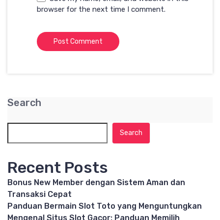
browser for the next time I comment.
Search
Search
Recent Posts
Bonus New Member dengan Sistem Aman dan
Transaksi Cepat
Panduan Bermain Slot Toto yang Menguntungkan
Mengenal Situs Slot Gacor: Panduan Memilih