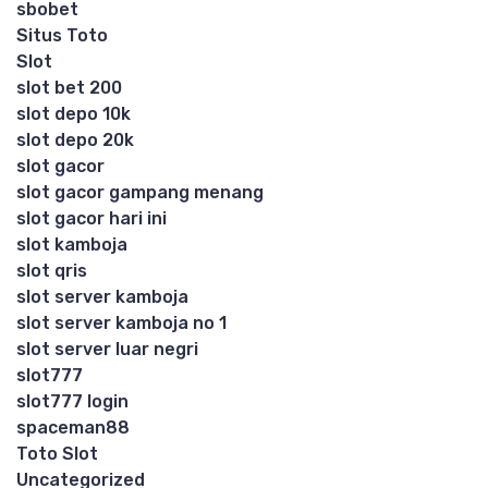
sbobet
Situs Toto
Slot
slot bet 200
slot depo 10k
slot depo 20k
slot gacor
slot gacor gampang menang
slot gacor hari ini
slot kamboja
slot qris
slot server kamboja
slot server kamboja no 1
slot server luar negri
slot777
slot777 login
spaceman88
Toto Slot
Uncategorized