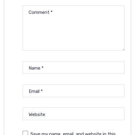
Comment
*
Name
*
Email
*
Website
Save my name, email, and website in this