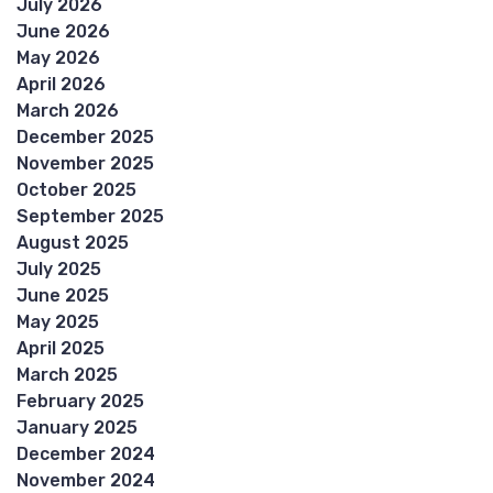
July 2026
June 2026
May 2026
April 2026
March 2026
December 2025
November 2025
October 2025
September 2025
August 2025
July 2025
June 2025
May 2025
April 2025
March 2025
February 2025
January 2025
December 2024
November 2024