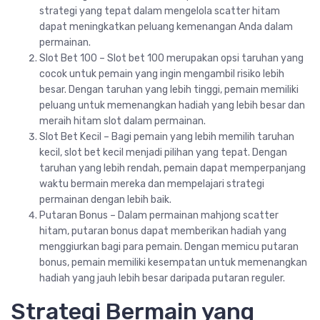
strategi yang tepat dalam mengelola scatter hitam
dapat meningkatkan peluang kemenangan Anda dalam
permainan.
Slot Bet 100 – Slot bet 100 merupakan opsi taruhan yang
cocok untuk pemain yang ingin mengambil risiko lebih
besar. Dengan taruhan yang lebih tinggi, pemain memiliki
peluang untuk memenangkan hadiah yang lebih besar dan
meraih hitam slot dalam permainan.
Slot Bet Kecil – Bagi pemain yang lebih memilih taruhan
kecil, slot bet kecil menjadi pilihan yang tepat. Dengan
taruhan yang lebih rendah, pemain dapat memperpanjang
waktu bermain mereka dan mempelajari strategi
permainan dengan lebih baik.
Putaran Bonus – Dalam permainan mahjong scatter
hitam, putaran bonus dapat memberikan hadiah yang
menggiurkan bagi para pemain. Dengan memicu putaran
bonus, pemain memiliki kesempatan untuk memenangkan
hadiah yang jauh lebih besar daripada putaran reguler.
Strategi Bermain yang