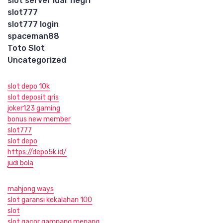
slot server luar negri
slot777
slot777 login
spaceman88
Toto Slot
Uncategorized
slot depo 10k
slot deposit qris
joker123 gaming
bonus new member
slot777
slot depo
https://depo5k.id/
judi bola
mahjong ways
slot garansi kekalahan 100
slot
slot gacor gampang menang