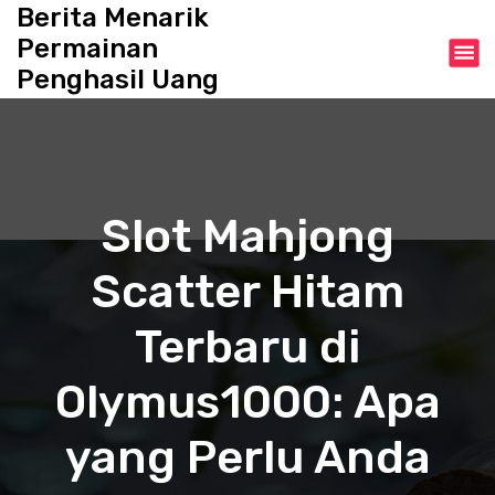
S
Berita Menarik
k
Permainan
i
Penghasil Uang
p
t
o
c
o
n
Slot Mahjong
t
e
Scatter Hitam
n
t
Terbaru di
Olymus1000: Apa
yang Perlu Anda