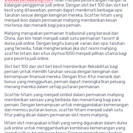
shockerssmokeshop.com
telah menjadi perbincangan hangat di
kalangan penggemar judi online. Dengan slot bet 100 dan slot bet
kecil yang ditawarkan, pemain dapat menikmati berbagai opsi
taruhan sesuai dengan keinginan mereka. Scatter hitam yang
menjadi ikon dalam permainan mahjong memberikan kesan
misterius dan menarik bagi para pemain.
Mahjong merupakan permainan tradisional yang berasal dari
China, dan kini telah menjadi salah satu permainan favorit di
dunia judi online. Dengan begitu banyak varian dan opsi taruhan
yang tersedia, tidak mengherankan jika slot resmi mahjong
scatter hitam dari situs olymus1000 menjadi pilihan utama bagi
para pecinta judi online.
Slot bet 100 dan slot bet kecil memberikan fleksibilitas bagi
pemain untuk memilih taruhan sesuai dengan keinginan dan
kemampuan finansial mereka. Dengan fitur-fitur menarik dan
bonus yang menggiurkan, pemain dapat meningkatkan peluang
menang mereka dalam setiap putaran permainan.
Scatter hitam yang menjadi simbol dalam permainan mahjong
memberikan sensasi yang berbeda dan menantang bagi para
pemain. Dengan kemampuan untuk menggandakan kemenangan
dan memicu putaran bonus, scatter hitam menjadi salah satu
fitur paling dicari dalam permainan slot resmi mahjong.
Hitam slot merupakan istilah yang sering digunakan dalam dunia
judi online untuk menggambarkan kombinasi kemenangan yang