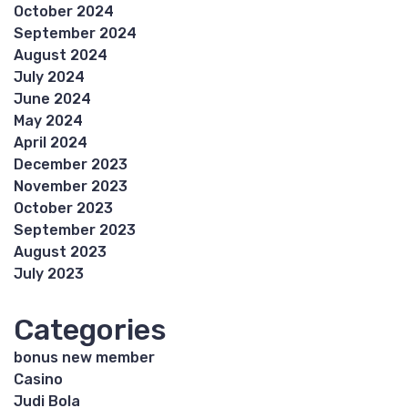
October 2024
September 2024
August 2024
July 2024
June 2024
May 2024
April 2024
December 2023
November 2023
October 2023
September 2023
August 2023
July 2023
Categories
bonus new member
Casino
Judi Bola