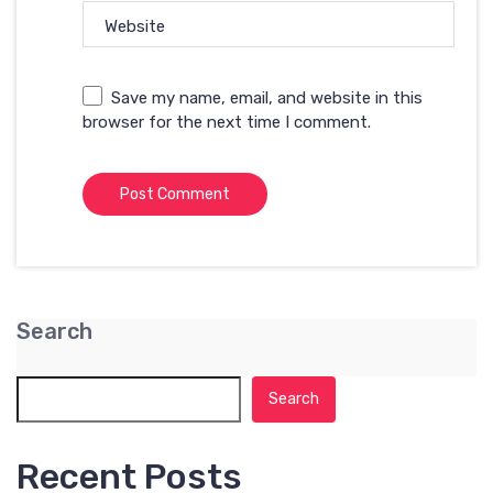
Website
Save my name, email, and website in this
browser for the next time I comment.
Search
Search
Recent Posts