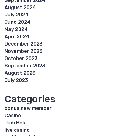
September 2024
August 2024
July 2024
June 2024
May 2024
April 2024
December 2023
November 2023
October 2023
September 2023
August 2023
July 2023
Categories
bonus new member
Casino
Judi Bola
live casino