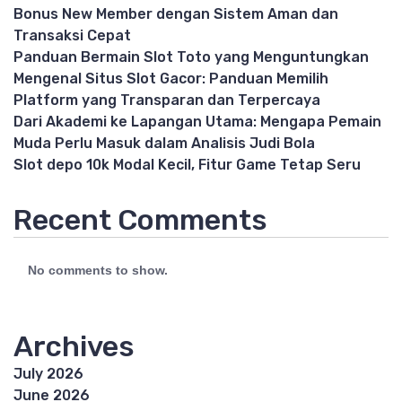
Bonus New Member dengan Sistem Aman dan
Transaksi Cepat
Panduan Bermain Slot Toto yang Menguntungkan
Mengenal Situs Slot Gacor: Panduan Memilih
Platform yang Transparan dan Terpercaya
Dari Akademi ke Lapangan Utama: Mengapa Pemain
Muda Perlu Masuk dalam Analisis Judi Bola
Slot depo 10k Modal Kecil, Fitur Game Tetap Seru
Recent Comments
No comments to show.
Archives
July 2026
June 2026