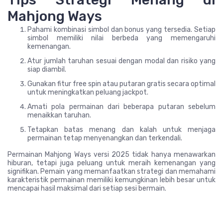
Mahjong Ways
Pahami kombinasi simbol dan bonus yang tersedia. Setiap
simbol memiliki nilai berbeda yang memengaruhi
kemenangan.
Atur jumlah taruhan sesuai dengan modal dan risiko yang
siap diambil.
Gunakan fitur free spin atau putaran gratis secara optimal
untuk meningkatkan peluang jackpot.
Amati pola permainan dari beberapa putaran sebelum
menaikkan taruhan.
Tetapkan batas menang dan kalah untuk menjaga
permainan tetap menyenangkan dan terkendali.
Permainan Mahjong Ways versi 2025 tidak hanya menawarkan
hiburan, tetapi juga peluang untuk meraih kemenangan yang
signifikan. Pemain yang memanfaatkan strategi dan memahami
karakteristik permainan memiliki kemungkinan lebih besar untuk
mencapai hasil maksimal dari setiap sesi bermain.