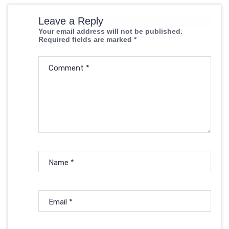
Leave a Reply
Your email address will not be published.
Required fields are marked
*
Comment
*
Name
*
Email
*