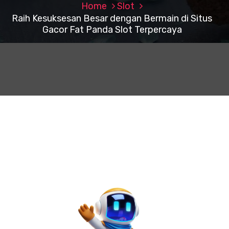
Home
Slot
Raih Kesuksesan Besar dengan Bermain di Situs
Gacor Fat Panda Slot Terpercaya