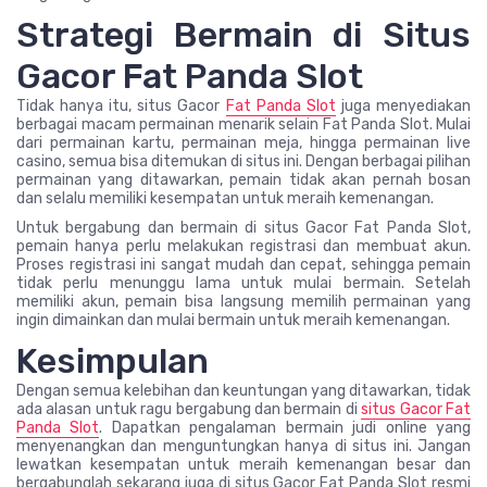
Strategi Bermain di Situs
Gacor Fat Panda Slot
Tidak hanya itu, situs Gacor
Fat Panda Slot
juga menyediakan
berbagai macam permainan menarik selain Fat Panda Slot. Mulai
dari permainan kartu, permainan meja, hingga permainan live
casino, semua bisa ditemukan di situs ini. Dengan berbagai pilihan
permainan yang ditawarkan, pemain tidak akan pernah bosan
dan selalu memiliki kesempatan untuk meraih kemenangan.
Untuk bergabung dan bermain di situs Gacor Fat Panda Slot,
pemain hanya perlu melakukan registrasi dan membuat akun.
Proses registrasi ini sangat mudah dan cepat, sehingga pemain
tidak perlu menunggu lama untuk mulai bermain. Setelah
memiliki akun, pemain bisa langsung memilih permainan yang
ingin dimainkan dan mulai bermain untuk meraih kemenangan.
Kesimpulan
Dengan semua kelebihan dan keuntungan yang ditawarkan, tidak
ada alasan untuk ragu bergabung dan bermain di
situs Gacor Fat
Panda Slot
. Dapatkan pengalaman bermain judi online yang
menyenangkan dan menguntungkan hanya di situs ini. Jangan
lewatkan kesempatan untuk meraih kemenangan besar dan
bergabunglah sekarang juga di situs Gacor Fat Panda Slot resmi