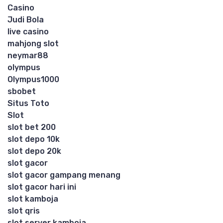
Casino
Judi Bola
live casino
mahjong slot
neymar88
olympus
Olympus1000
sbobet
Situs Toto
Slot
slot bet 200
slot depo 10k
slot depo 20k
slot gacor
slot gacor gampang menang
slot gacor hari ini
slot kamboja
slot qris
slot server kamboja