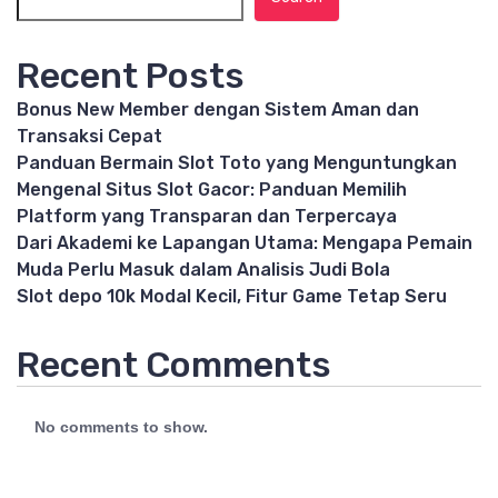
Recent Posts
Bonus New Member dengan Sistem Aman dan
Transaksi Cepat
Panduan Bermain Slot Toto yang Menguntungkan
Mengenal Situs Slot Gacor: Panduan Memilih
Platform yang Transparan dan Terpercaya
Dari Akademi ke Lapangan Utama: Mengapa Pemain
Muda Perlu Masuk dalam Analisis Judi Bola
Slot depo 10k Modal Kecil, Fitur Game Tetap Seru
Recent Comments
No comments to show.