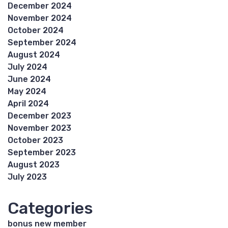
December 2024
November 2024
October 2024
September 2024
August 2024
July 2024
June 2024
May 2024
April 2024
December 2023
November 2023
October 2023
September 2023
August 2023
July 2023
Categories
bonus new member