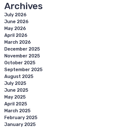
Archives
July 2026
June 2026
May 2026
April 2026
March 2026
December 2025
November 2025
October 2025
September 2025
August 2025
July 2025
June 2025
May 2025
April 2025
March 2025
February 2025
January 2025