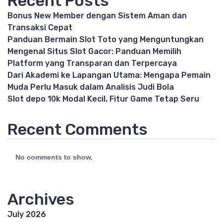
Recent Posts
Bonus New Member dengan Sistem Aman dan
Transaksi Cepat
Panduan Bermain Slot Toto yang Menguntungkan
Mengenal Situs Slot Gacor: Panduan Memilih
Platform yang Transparan dan Terpercaya
Dari Akademi ke Lapangan Utama: Mengapa Pemain
Muda Perlu Masuk dalam Analisis Judi Bola
Slot depo 10k Modal Kecil, Fitur Game Tetap Seru
Recent Comments
No comments to show.
Archives
July 2026