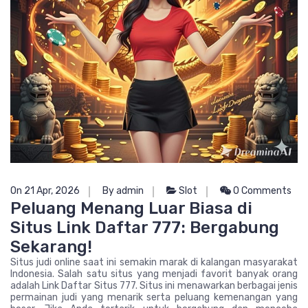
On 21 Apr, 2026
By admin
Slot
0 Comments
Peluang Menang Luar Biasa di
Situs Link Daftar 777: Bergabung
Sekarang!
Situs judi online saat ini semakin marak di kalangan masyarakat
Indonesia. Salah satu situs yang menjadi favorit banyak orang
adalah Link Daftar Situs 777. Situs ini menawarkan berbagai jenis
permainan judi yang menarik serta peluang kemenangan yang