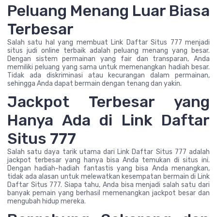
Peluang Menang Luar Biasa
Terbesar
Salah satu hal yang membuat Link Daftar Situs 777 menjadi
situs judi online terbaik adalah peluang menang yang besar.
Dengan sistem permainan yang fair dan transparan, Anda
memiliki peluang yang sama untuk memenangkan hadiah besar.
Tidak ada diskriminasi atau kecurangan dalam permainan,
sehingga Anda dapat bermain dengan tenang dan yakin.
Jackpot Terbesar yang
Hanya Ada di Link Daftar
Situs 777
Salah satu daya tarik utama dari Link Daftar Situs 777 adalah
jackpot terbesar yang hanya bisa Anda temukan di situs ini.
Dengan hadiah-hadiah fantastis yang bisa Anda menangkan,
tidak ada alasan untuk melewatkan kesempatan bermain di Link
Daftar Situs 777. Siapa tahu, Anda bisa menjadi salah satu dari
banyak pemain yang berhasil memenangkan jackpot besar dan
mengubah hidup mereka.