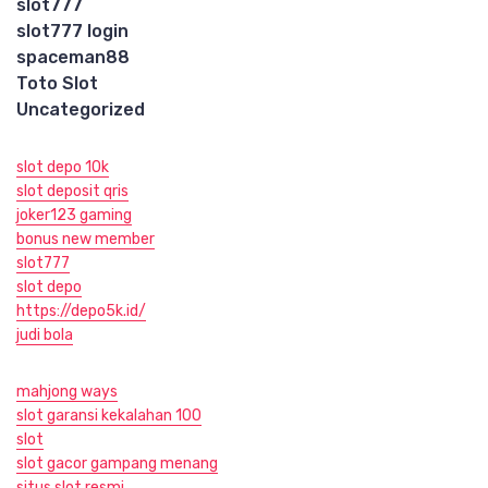
slot777
slot777 login
spaceman88
Toto Slot
Uncategorized
slot depo 10k
slot deposit qris
joker123 gaming
bonus new member
slot777
slot depo
https://depo5k.id/
judi bola
mahjong ways
slot garansi kekalahan 100
slot
slot gacor gampang menang
situs slot resmi