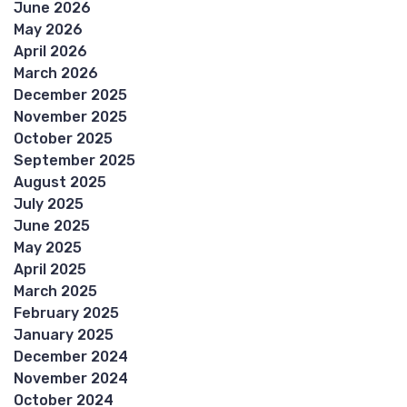
June 2026
May 2026
April 2026
March 2026
December 2025
November 2025
October 2025
September 2025
August 2025
July 2025
June 2025
May 2025
April 2025
March 2025
February 2025
January 2025
December 2024
November 2024
October 2024