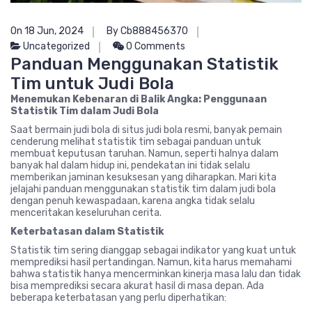
On 18 Jun, 2024
By Cb888456370
Uncategorized
0 Comments
Panduan Menggunakan Statistik
Tim untuk Judi Bola
Menemukan Kebenaran di Balik Angka: Penggunaan
Statistik Tim dalam Judi Bola
Saat bermain judi bola di situs judi bola resmi, banyak pemain
cenderung melihat statistik tim sebagai panduan untuk
membuat keputusan taruhan. Namun, seperti halnya dalam
banyak hal dalam hidup ini, pendekatan ini tidak selalu
memberikan jaminan kesuksesan yang diharapkan. Mari kita
jelajahi panduan menggunakan statistik tim dalam judi bola
dengan penuh kewaspadaan, karena angka tidak selalu
menceritakan keseluruhan cerita.
Keterbatasan dalam Statistik
Statistik tim sering dianggap sebagai indikator yang kuat untuk
memprediksi hasil pertandingan. Namun, kita harus memahami
bahwa statistik hanya mencerminkan kinerja masa lalu dan tidak
bisa memprediksi secara akurat hasil di masa depan. Ada
beberapa keterbatasan yang perlu diperhatikan: