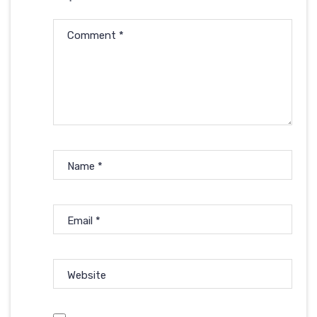
Comment
*
Name
*
Email
*
Website