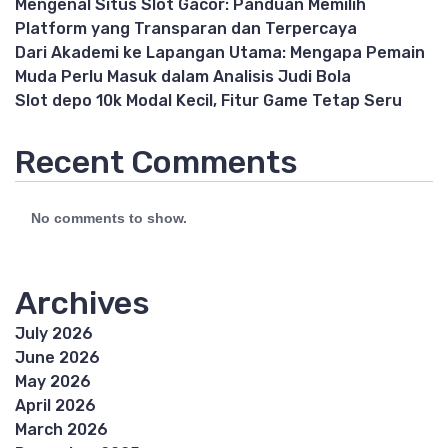
Mengenal Situs Slot Gacor: Panduan Memilih
Platform yang Transparan dan Terpercaya
Dari Akademi ke Lapangan Utama: Mengapa Pemain
Muda Perlu Masuk dalam Analisis Judi Bola
Slot depo 10k Modal Kecil, Fitur Game Tetap Seru
Recent Comments
No comments to show.
Archives
July 2026
June 2026
May 2026
April 2026
March 2026