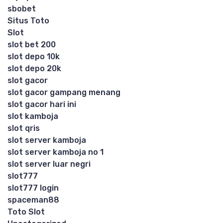
sbobet
Situs Toto
Slot
slot bet 200
slot depo 10k
slot depo 20k
slot gacor
slot gacor gampang menang
slot gacor hari ini
slot kamboja
slot qris
slot server kamboja
slot server kamboja no 1
slot server luar negri
slot777
slot777 login
spaceman88
Toto Slot