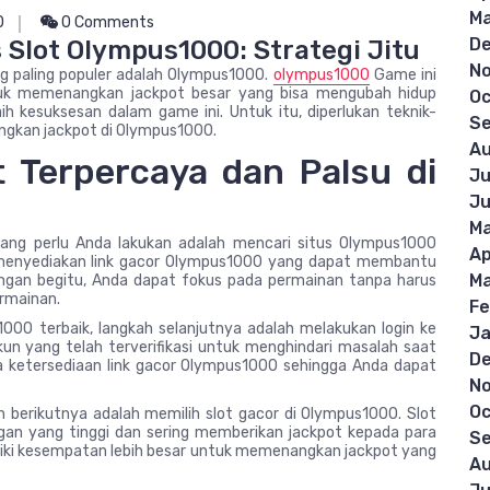
Ma
0
0 Comments
D
 Slot Olympus1000: Strategi Jitu
N
ng paling populer adalah Olympus1000.
olympus1000
Game ini
k memenangkan jackpot besar yang bisa mengubah hidup
Oc
h kesuksesan dalam game ini. Untuk itu, diperlukan teknik-
S
gkan jackpot di Olympus1000.
Au
t Terpercaya dan Palsu di
Ju
Ju
Ma
ang perlu Anda lakukan adalah mencari situs Olympus1000
Ap
t menyediakan link gacor Olympus1000 yang dapat membantu
Ma
gan begitu, Anda dapat fokus pada permainan tanpa harus
rmainan.
Fe
00 terbaik, langkah selanjutnya adalah melakukan login ke
Ja
n yang telah terverifikasi untuk menghindari masalah saat
D
ga ketersediaan link gacor Olympus1000 sehingga Anda dapat
N
Oc
ah berikutnya adalah memilih slot gacor di Olympus1000. Slot
gan yang tinggi dan sering memberikan jackpot kepada para
S
liki kesempatan lebih besar untuk memenangkan jackpot yang
Au