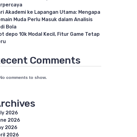
rpercaya
ri Akademi ke Lapangan Utama: Mengapa
main Muda Perlu Masuk dalam Analisis
di Bola
ot depo 10k Modal Kecil, Fitur Game Tetap
ru
ecent Comments
No comments to show.
rchives
ly 2026
ne 2026
y 2026
ril 2026