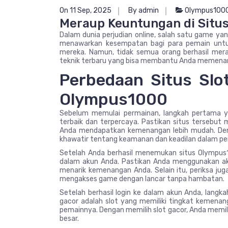
On 11 Sep, 2025
By admin
Olympus100
Meraup Keuntungan di Situs
Dalam dunia perjudian online, salah satu game ya
menawarkan kesempatan bagi para pemain untu
mereka. Namun, tidak semua orang berhasil merai
teknik terbaru yang bisa membantu Anda memenan
Perbedaan Situs Slo
Olympus1000
Sebelum memulai permainan, langkah pertama y
terbaik dan terpercaya. Pastikan situs tersebu
Anda mendapatkan kemenangan lebih mudah. Den
khawatir tentang keamanan dan keadilan dalam pe
Setelah Anda berhasil menemukan situs Olympus10
dalam akun Anda. Pastikan Anda menggunakan aku
menarik kemenangan Anda. Selain itu, periksa ju
mengakses game dengan lancar tanpa hambatan.
Setelah berhasil login ke dalam akun Anda, langk
gacor adalah slot yang memiliki tingkat kemenan
pemainnya. Dengan memilih slot gacor, Anda memi
besar.