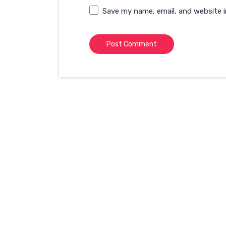
Save my name, email, and website i