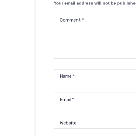
Your email address will not be publishe
Comment
*
Name
*
Email
*
Website