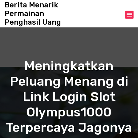
S
Berita Menarik
k
Permainan
i
Penghasil Uang
p
t
o
c
o
n
Meningkatkan
t
e
Peluang Menang di
n
t
Link Login Slot
Olympus1000
Terpercaya Jagonya