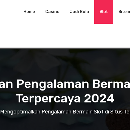
Home
Casino
Judi Bola
Slot
Site
n Pengalaman Bermain
Terpercaya 2024
Mengoptimalkan Pengalaman Bermain Slot di Situs T