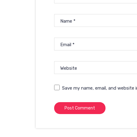
Name
*
Email
*
Website
Save my name, email, and website i