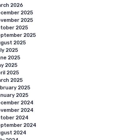
rch 2026
ecember 2025
ovember 2025
tober 2025
eptember 2025
gust 2025
ly 2025
ne 2025
y 2025
ril 2025
rch 2025
bruary 2025
nuary 2025
ecember 2024
ovember 2024
tober 2024
eptember 2024
gust 2024