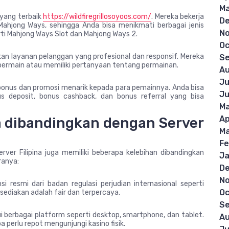
Ma
 yang terbaik
https://wildfiregrillosoyoos.com/
. Mereka bekerja
D
ahjong Ways, sehingga Anda bisa menikmati berbagai jenis
N
ti Mahjong Ways Slot dan Mahjong Ways 2.
Oc
kan layanan pelanggan yang profesional dan responsif. Mereka
S
bermain atau memiliki pertanyaan tentang permainan.
Au
Ju
n bonus dan promosi menarik kepada para pemainnya. Anda bisa
Ju
s deposit, bonus cashback, dan bonus referral yang bisa
Ma
Ap
na dibandingkan dengan Server
Ma
Fe
rver Filipina juga memiliki beberapa kelebihan dibandingkan
Ja
ranya:
D
N
nsi resmi dari badan regulasi perjudian internasional seperti
Oc
ediakan adalah fair dan terpercaya.
S
i berbagai platform seperti desktop, smartphone, dan tablet.
Au
 perlu repot mengunjungi kasino fisik.