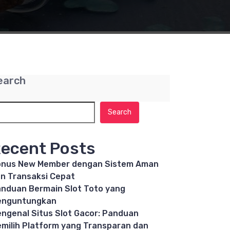
earch
Search
ecent Posts
nus New Member dengan Sistem Aman
n Transaksi Cepat
nduan Bermain Slot Toto yang
enguntungkan
ngenal Situs Slot Gacor: Panduan
milih Platform yang Transparan dan