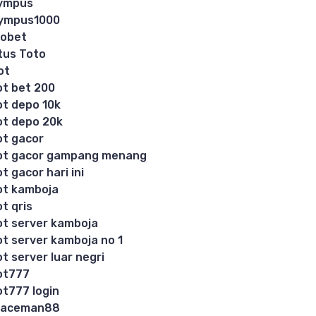
ympus
ympus1000
obet
tus Toto
ot
ot bet 200
ot depo 10k
ot depo 20k
ot gacor
ot gacor gampang menang
ot gacor hari ini
ot kamboja
ot qris
ot server kamboja
ot server kamboja no 1
ot server luar negri
ot777
ot777 login
paceman88