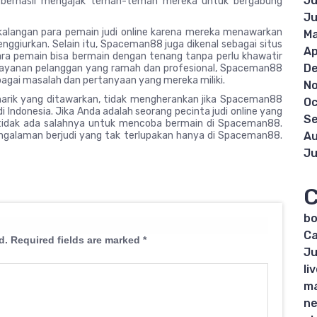
Ju
g berhasil mengajak teman-teman mereka untuk bergabung
Ju
 kalangan para pemain judi online karena mereka menawarkan
Ma
ggiurkan. Selain itu, Spaceman88 juga dikenal sebagai situs
Ap
ara pemain bisa bermain dengan tenang tanpa perlu khawatir
D
layanan pelanggan yang ramah dan profesional, Spaceman88
gai masalah dan pertanyaan yang mereka miliki.
N
arik yang ditawarkan, tidak mengherankan jika Spaceman88
Oc
di Indonesia. Jika Anda adalah seorang pecinta judi online yang
S
a, tidak ada salahnya untuk mencoba bermain di Spaceman88.
galaman berjudi yang tak terlupakan hanya di Spaceman88.
Au
Ju
C
b
Ca
d.
Required fields are marked
*
Ju
li
ma
n