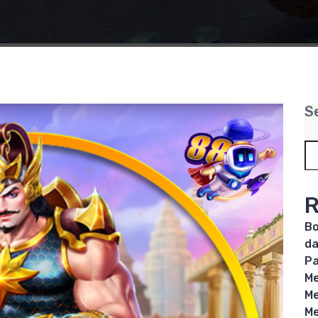
S
R
Bo
da
Pa
M
Me
Me