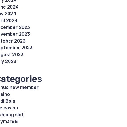
ly 2024
ne 2024
y 2024
ril 2024
ecember 2023
ovember 2023
tober 2023
eptember 2023
gust 2023
ly 2023
ategories
onus new member
sino
di Bola
ve casino
hjong slot
eymar88