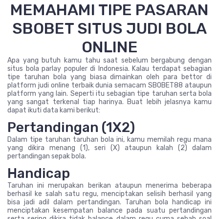
MEMAHAMI TIPE PASARAN
SBOBET SITUS JUDI BOLA
ONLINE
Apa yang butuh kamu tahu saat sebelum bergabung dengan
situs bola parlay populer di Indonesia. Kalau terdapat sebagian
tipe taruhan bola yang biasa dimainkan oleh para bettor di
platform judi online terbaik dunia semacam SBOBET88 ataupun
platform yang lain. Seperti itu sebagian tipe taruhan serta bola
yang sangat terkenal tiap harinya. Buat lebih jelasnya kamu
dapat ikuti data kami berikut:
Pertandingan (1X2)
Dalam tipe taruhan taruhan bola ini, kamu memilah regu mana
yang dikira menang (1), seri (X) ataupun kalah (2) dalam
pertandingan sepak bola.
Handicap
Taruhan ini merupakan berikan ataupun menerima beberapa
berhasil ke salah satu regu, menciptakan selisih berhasil yang
bisa jadi adil dalam pertandingan. Taruhan bola handicap ini
menciptakan kesempatan balance pada suatu pertandingan
serta sering dikira tidak balance dalam regu cuma sebab soal