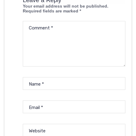
Your email address will not be published.
Required fields are marked
*
Comment
*
Name
*
Email
*
Website