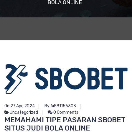
BOLA ONLINE
On 27 Apr, 2024
By Ai881156303
Uncategorized
0 Comments
MEMAHAMI TIPE PASARAN SBOBET
SITUS JUDI BOLA ONLINE