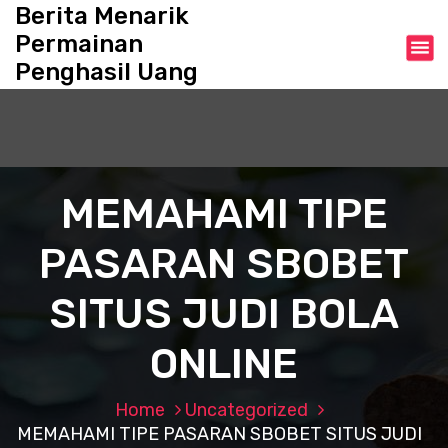
S
Berita Menarik
k
Permainan
i
Penghasil Uang
p
t
o
c
o
n
MEMAHAMI TIPE
t
e
PASARAN SBOBET
n
t
SITUS JUDI BOLA
ONLINE
Home
Uncategorized
MEMAHAMI TIPE PASARAN SBOBET SITUS JUDI