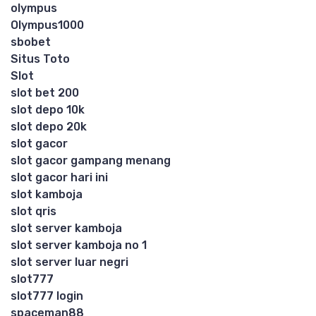
olympus
Olympus1000
sbobet
Situs Toto
Slot
slot bet 200
slot depo 10k
slot depo 20k
slot gacor
slot gacor gampang menang
slot gacor hari ini
slot kamboja
slot qris
slot server kamboja
slot server kamboja no 1
slot server luar negri
slot777
slot777 login
spaceman88