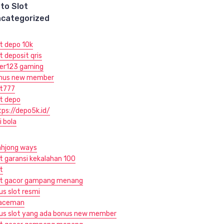
to Slot
categorized
ot depo 10k
t deposit qris
ker123 gaming
nus new member
ot777
ot depo
tps://depo5k.id/
i bola
hjong ways
ot garansi kekalahan 100
t
ot gacor gampang menang
us slot resmi
aceman
tus slot yang ada bonus new member