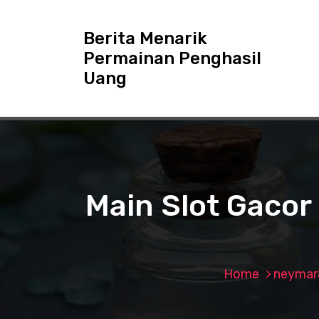
S
k
Berita Menarik
i
p
Permainan Penghasil
t
Uang
o
c
o
n
t
e
n
Main Slot Gacor
t
Home
neymar