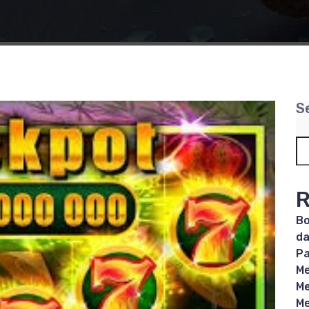
S
R
Bo
da
Pa
M
Me
Me