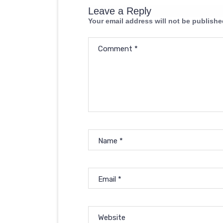
Leave a Reply
Your email address will not be publishe
Comment
*
Name
*
Email
*
Website