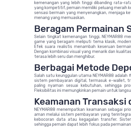
kemenangan yang lebih tinggi dibanding rata-rata
yang kompetitif, pemain memiliki peluang meraih 
sensasi bermain yang menyenangkan, menjaga ke
menang yang memuaskan.
Beragam Permainan Sl
Selain tingkat kemenangan tinggi, NEYMAR88 meny
game yang beragam meliputi tema klasik, modern
Efek suara realistis menambah keseruan bermai
Dengan kombinasi visual yang menarik dan kualita
terasa lebih seru dan menghibur.
Berbagai Metode Depo
Salah satu keunggulan utama NEYMAR88 adalah fle
sistem pembayaran digital, termasuk e-wallet, 
paling nyaman sesuai kebutuhan, sehingga pr
Fleksibilitas ini memungkinkan pemain untuk langs
Keamanan Transaksi 
NEYMAR88 menempatkan keamanan sebagai priorit
aman melalui sistem pembayaran yang terintegrasi
kebocoran data atau kegagalan transfer. Siste
sehingga pemain dapat lebih fokus pada permainan