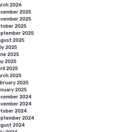
rch 2026
ecember 2025
ovember 2025
tober 2025
eptember 2025
gust 2025
ly 2025
ne 2025
y 2025
ril 2025
rch 2025
bruary 2025
nuary 2025
ecember 2024
ovember 2024
tober 2024
eptember 2024
gust 2024