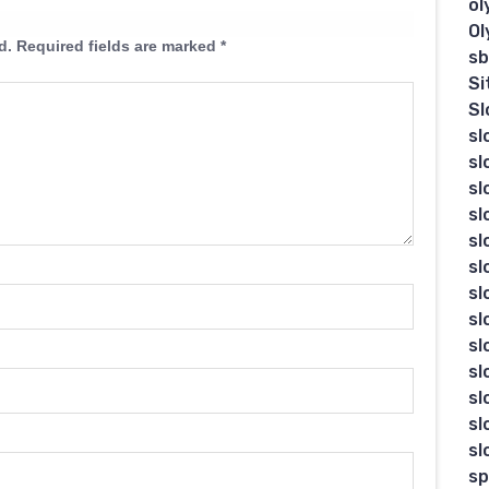
ol
Ol
d.
Required fields are marked
*
sb
Si
Sl
sl
sl
sl
sl
sl
sl
sl
sl
sl
sl
sl
sl
sl
s