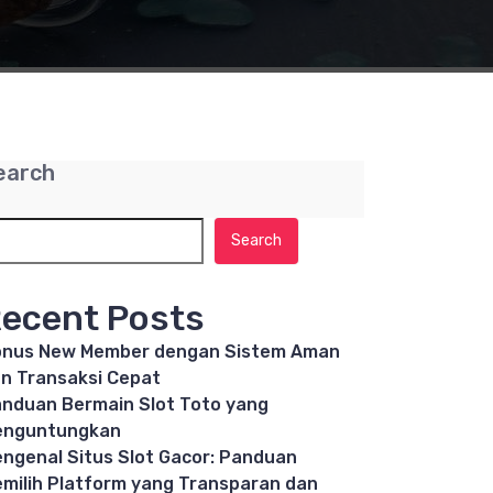
earch
Search
ecent Posts
nus New Member dengan Sistem Aman
n Transaksi Cepat
nduan Bermain Slot Toto yang
enguntungkan
ngenal Situs Slot Gacor: Panduan
milih Platform yang Transparan dan