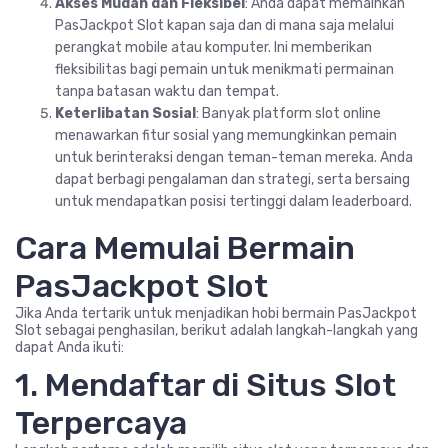
Akses Mudah dan Fleksibel
: Anda dapat memainkan
PasJackpot Slot kapan saja dan di mana saja melalui
perangkat mobile atau komputer. Ini memberikan
fleksibilitas bagi pemain untuk menikmati permainan
tanpa batasan waktu dan tempat.
Keterlibatan Sosial
: Banyak platform slot online
menawarkan fitur sosial yang memungkinkan pemain
untuk berinteraksi dengan teman-teman mereka. Anda
dapat berbagi pengalaman dan strategi, serta bersaing
untuk mendapatkan posisi tertinggi dalam leaderboard.
Cara Memulai Bermain
PasJackpot Slot
Jika Anda tertarik untuk menjadikan hobi bermain PasJackpot
Slot sebagai penghasilan, berikut adalah langkah-langkah yang
dapat Anda ikuti:
1. Mendaftar di Situs Slot
Terpercaya