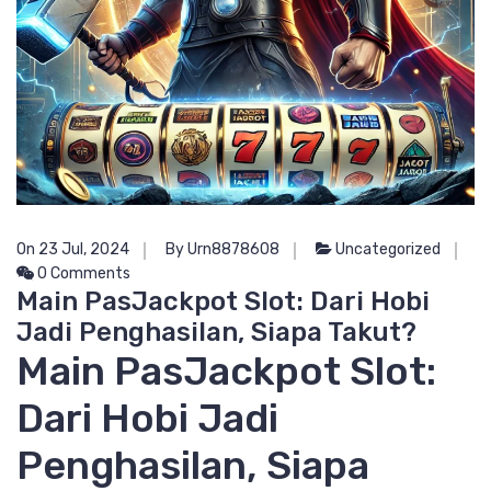
On 23 Jul, 2024
By Urn8878608
Uncategorized
0 Comments
Main PasJackpot Slot: Dari Hobi
Jadi Penghasilan, Siapa Takut?
Main PasJackpot Slot:
Dari Hobi Jadi
Penghasilan, Siapa