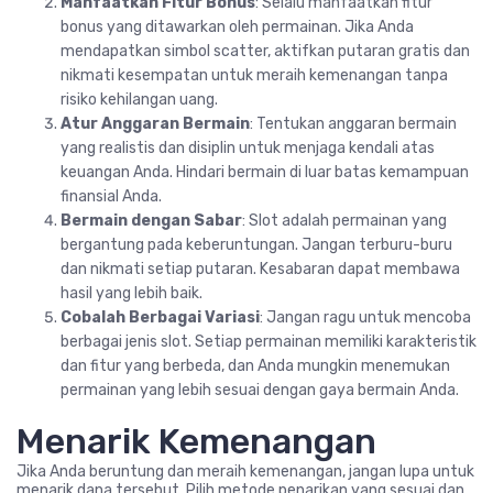
Manfaatkan Fitur Bonus
: Selalu manfaatkan fitur
bonus yang ditawarkan oleh permainan. Jika Anda
mendapatkan simbol scatter, aktifkan putaran gratis dan
nikmati kesempatan untuk meraih kemenangan tanpa
risiko kehilangan uang.
Atur Anggaran Bermain
: Tentukan anggaran bermain
yang realistis dan disiplin untuk menjaga kendali atas
keuangan Anda. Hindari bermain di luar batas kemampuan
finansial Anda.
Bermain dengan Sabar
: Slot adalah permainan yang
bergantung pada keberuntungan. Jangan terburu-buru
dan nikmati setiap putaran. Kesabaran dapat membawa
hasil yang lebih baik.
Cobalah Berbagai Variasi
: Jangan ragu untuk mencoba
berbagai jenis slot. Setiap permainan memiliki karakteristik
dan fitur yang berbeda, dan Anda mungkin menemukan
permainan yang lebih sesuai dengan gaya bermain Anda.
Menarik Kemenangan
Jika Anda beruntung dan meraih kemenangan, jangan lupa untuk
menarik dana tersebut. Pilih metode penarikan yang sesuai dan