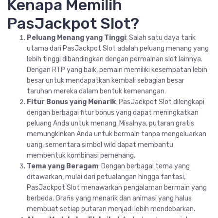
Kenapa Memilih
PasJackpot Slot?
Peluang Menang yang Tinggi
: Salah satu daya tarik
utama dari PasJackpot Slot adalah peluang menang yang
lebih tinggi dibandingkan dengan permainan slot lainnya.
Dengan RTP yang baik, pemain memiliki kesempatan lebih
besar untuk mendapatkan kembali sebagian besar
taruhan mereka dalam bentuk kemenangan.
Fitur Bonus yang Menarik
: PasJackpot Slot dilengkapi
dengan berbagai fitur bonus yang dapat meningkatkan
peluang Anda untuk menang. Misalnya, putaran gratis
memungkinkan Anda untuk bermain tanpa mengeluarkan
uang, sementara simbol wild dapat membantu
membentuk kombinasi pemenang.
Tema yang Beragam
: Dengan berbagai tema yang
ditawarkan, mulai dari petualangan hingga fantasi,
PasJackpot Slot menawarkan pengalaman bermain yang
berbeda. Grafis yang menarik dan animasi yang halus
membuat setiap putaran menjadi lebih mendebarkan.