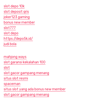
slot depo 10k
slot deposit qris
joker123 gaming
bonus new member
slot777
slot depo
https://depo5k.id/
judi bola
mahjong ways
slot garansi kekalahan 100
slot
slot gacor gampang menang
situs slot resmi
spaceman
situs slot yang ada bonus new member
slot gacor gampang menang