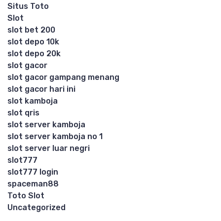
Situs Toto
Slot
slot bet 200
slot depo 10k
slot depo 20k
slot gacor
slot gacor gampang menang
slot gacor hari ini
slot kamboja
slot qris
slot server kamboja
slot server kamboja no 1
slot server luar negri
slot777
slot777 login
spaceman88
Toto Slot
Uncategorized