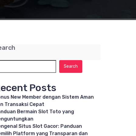
earch
Search
ecent Posts
nus New Member dengan Sistem Aman
n Transaksi Cepat
nduan Bermain Slot Toto yang
enguntungkan
ngenal Situs Slot Gacor: Panduan
milih Platform yang Transparan dan