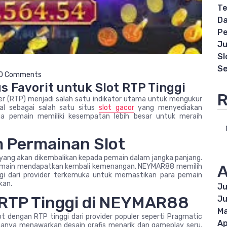
Te
Da
Pe
Ju
Sl
Se
0 Comments
 Favorit untuk Slot RTP Tinggi
R
yer (RTP) menjadi salah satu indikator utama untuk mengukur
al sebagai salah satu situs
slot gacor
yang menyediakan
ga pemain memiliki kesempatan lebih besar untuk meraih
 Permainan Slot
n yang akan dikembalikan kepada pemain dalam jangka panjang.
A
g pemain mendapatkan kembali kemenangan. NEYMAR88 memilih
i dari provider terkemuka untuk memastikan para pemain
kan.
Ju
RTP Tinggi di NEYMAR88
Ju
Ma
 dengan RTP tinggi dari provider populer seperti Pragmatic
Ap
 hanya menawarkan desain grafis menarik dan gameplay seru,