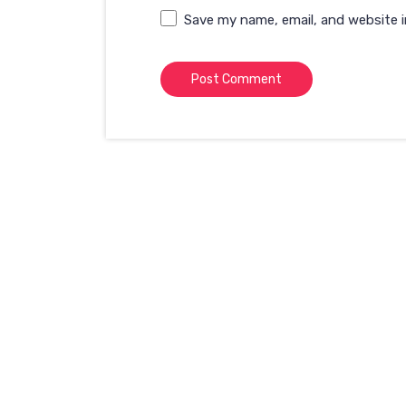
Save my name, email, and website i