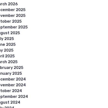
rch 2026
ecember 2025
ovember 2025
tober 2025
eptember 2025
gust 2025
ly 2025
ne 2025
y 2025
ril 2025
rch 2025
bruary 2025
nuary 2025
ecember 2024
ovember 2024
tober 2024
eptember 2024
gust 2024