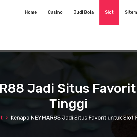
Home
Casino
Judi Bola
Slot
Site
8 Jadi Situs Favorit
Tinggi
ot
Kenapa NEYMAR88 Jadi Situs Favorit untuk Slot 