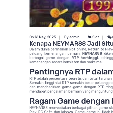
On 16 May, 2025
By admin
Slot
Kenapa NEYMAR88 Jadi Situs
Dalam dunia permainan slot online, Return to Pla
peluang kemenangan pemain.
NEYMAR88
diken
berbagai game dengan
RTP tertinggi
, sehing
kemenangan secara konsisten dan maksimal.
Pentingnya RTP dalam
RTP adalah persentase teoretis dari total taruha
Semakin tinggi nilai RTP, semakin besar peluan
dan menghadirkan game-game dengan RTP tingg
mendapat pengalaman bermain yang menguntung
Ragam Game dengan 
NEYMAR88 menyediakan berbagai pilihan game slot
Play, PG Soft, dan lainnya. Game-game ini tidak