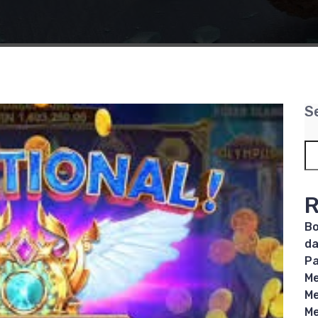
S
R
Bo
da
Pa
M
Me
Me