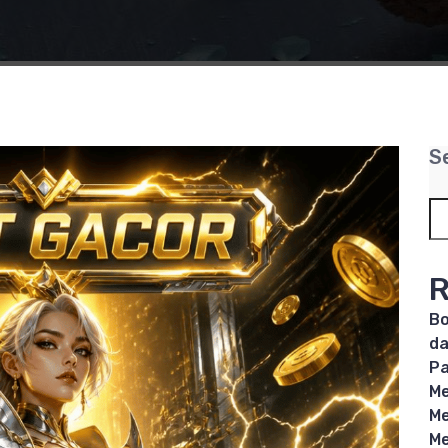
S
R
Bo
da
Pa
M
Me
Me