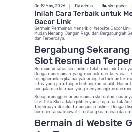
On 19 May, 2026
By admin
slot gacor
Inilah Cara Terbaik untuk M
Gacor Link
Bermain Permainan Menarik di Website Gacor Link
Mudah Menang. Jangan Ragu dan Bergabunglah Se
dan Terpercaya.
Bergabung Sekarang d
Slot Resmi dan Terpe
Bermain di situs slot online telah menjadi tren 
Dengan permainan yang menarik dan bervariasi,
mengherankan jika banyak orang tertarik untuk me
situs yang patut dipertimbangkan adalah Gacor L
pengalaman bermain yang menyenangkan dan me
Sebagai penggemar permainan slot online, pastiny
Link Toto Slot adalah pilihan yang tepat untuk Anda
terpercaya di industri perjudian online. Dengan 
bermain tanpa khawatir tentang keamanan dan int
Bermain di Website G