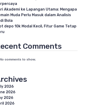
rpercaya
ri Akademi ke Lapangan Utama: Mengapa
main Muda Perlu Masuk dalam Analisis
di Bola
ot depo 10k Modal Kecil, Fitur Game Tetap
ru
ecent Comments
No comments to show.
rchives
ly 2026
ne 2026
y 2026
ril 2026