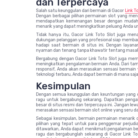
dan Terpercaya
Salah satu keunggulan dari bermain di Gacor
Link T
Dengan berbagai pilihan permainan slot yang me
mendapatkan kemenangan besar dengan mudah. S
menarik yang dapat meningkatkan peluang Anda 
Tidak hanya itu, Gacor Link Toto Slot juga me
dukungan pelanggan yang profesional siap memba
hadapi saat bermain di situs ini. Dengan layan
nyaman dan tenang tanpa khawatir tentang masala
Bergabung dengan Gacor Link Toto Slot juga membe
meningkatkan pengalaman bermain Anda. Dari tamp
responsif, Anda akan merasakan sensasi bermain ya
teknologi terbaru, Anda dapat bermain di mana saj
Kesimpulan
Dengan semua keunggulan dan keuntungan yang dit
ragu untuk bergabung sekarang. Dapatkan peng
besar di situs resmi dan terpercaya ini. Jangan 
merasakan sensasi bermain slot online yang seru 
Sebagai kesimpulan, bermain permainan menarik 
pilihan yang tepat untuk para penggemar perjudi
ditawarkan, Anda dapat menikmati pengalaman b
ragu dan bergabunglah sekarang di Gacor Link 