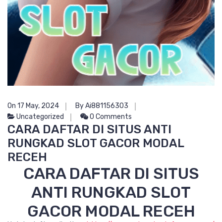
On 17 May, 2024
By Ai881156303
Uncategorized
0 Comments
CARA DAFTAR DI SITUS ANTI
RUNGKAD SLOT GACOR MODAL
RECEH
CARA DAFTAR DI SITUS
ANTI RUNGKAD SLOT
GACOR MODAL RECEH