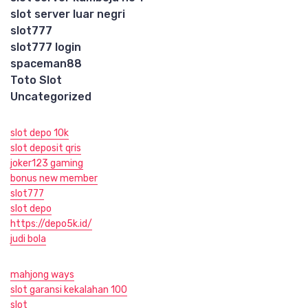
slot server luar negri
slot777
slot777 login
spaceman88
Toto Slot
Uncategorized
slot depo 10k
slot deposit qris
joker123 gaming
bonus new member
slot777
slot depo
https://depo5k.id/
judi bola
mahjong ways
slot garansi kekalahan 100
slot