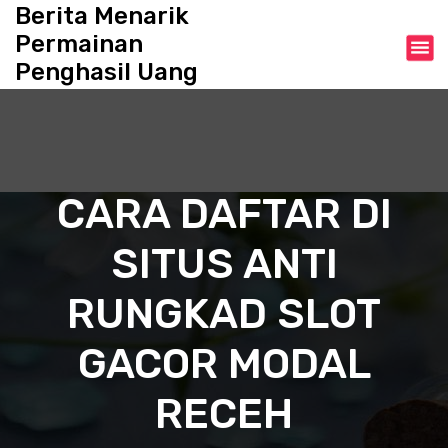
S
Berita Menarik
k
Permainan
i
Penghasil Uang
p
t
o
c
o
n
CARA DAFTAR DI
t
e
SITUS ANTI
n
t
RUNGKAD SLOT
GACOR MODAL
RECEH