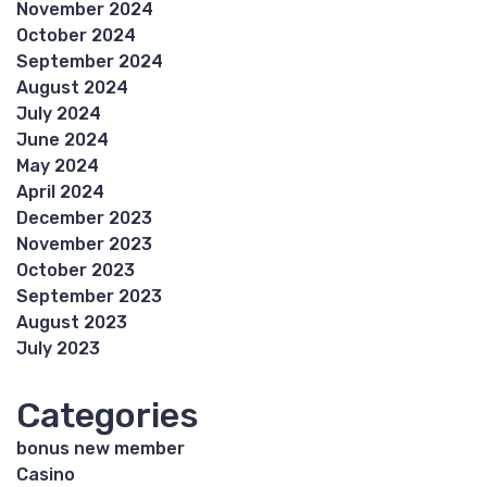
November 2024
October 2024
September 2024
August 2024
July 2024
June 2024
May 2024
April 2024
December 2023
November 2023
October 2023
September 2023
August 2023
July 2023
Categories
bonus new member
Casino