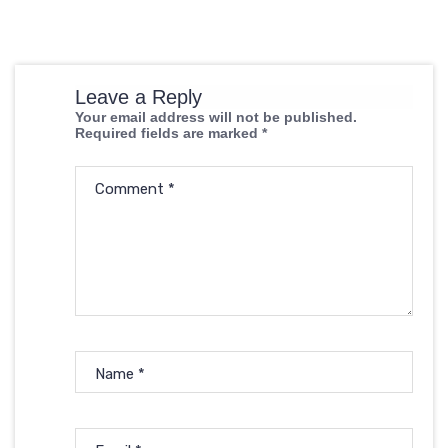
Leave a Reply
Your email address will not be published.
Required fields are marked
*
Comment
*
Name
*