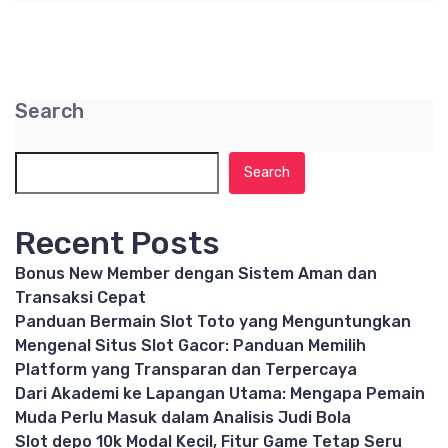
Search
Search
Recent Posts
Bonus New Member dengan Sistem Aman dan
Transaksi Cepat
Panduan Bermain Slot Toto yang Menguntungkan
Mengenal Situs Slot Gacor: Panduan Memilih
Platform yang Transparan dan Terpercaya
Dari Akademi ke Lapangan Utama: Mengapa Pemain
Muda Perlu Masuk dalam Analisis Judi Bola
Slot depo 10k Modal Kecil, Fitur Game Tetap Seru