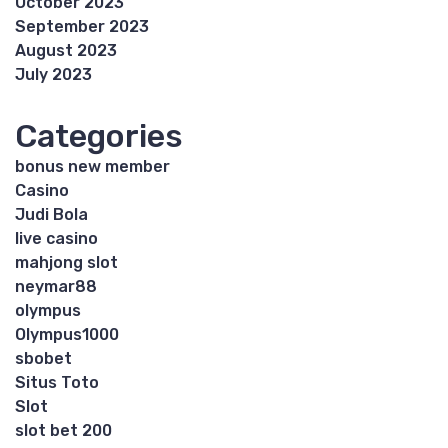
October 2023
September 2023
August 2023
July 2023
Categories
bonus new member
Casino
Judi Bola
live casino
mahjong slot
neymar88
olympus
Olympus1000
sbobet
Situs Toto
Slot
slot bet 200