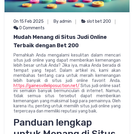
On 15 Feb 2025
By admin
slot bet 200
0 Comments
Mudah Menang di Situs Judi Online
Terbaik dengan Bet 200
Pernahkah Anda mengalami kesulitan dalam mencari
situs judi online yang dapat memberikan kemenangan
lebih besar untuk Anda? Jika iya, maka Anda berada di
tempat yang tepat. Dalam artikel ini, kami akan
membahas tentang cara untuk meraih kemenangan
lebih banyak di situs judi online favorit Anda.
https://gainesvilleliposuction.net/
Situs judi online saat
ini semakin banyak bermunculan di internet. Namun,
tidak semua situs tersebut dapat memberikan
kemenangan yang maksimal bagi para pemainnya. Oleh
karena itu, penting untuk memilih situs judi online yang
terpercaya dan memiliki reputasi yang baik.
Panduan lengkap
untuk Menang di Situs