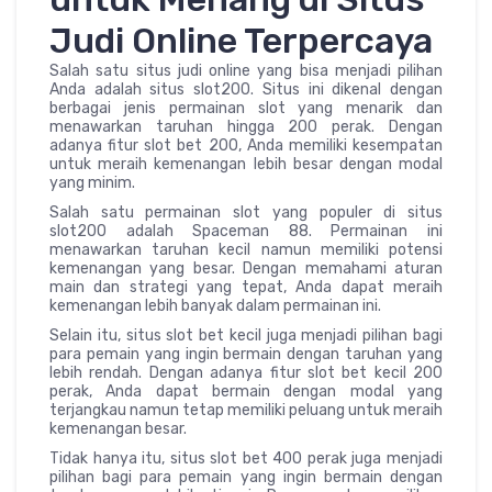
Judi Online Terpercaya
Salah satu situs judi online yang bisa menjadi pilihan
Anda adalah situs slot200. Situs ini dikenal dengan
berbagai jenis permainan slot yang menarik dan
menawarkan taruhan hingga 200 perak. Dengan
adanya fitur slot bet 200, Anda memiliki kesempatan
untuk meraih kemenangan lebih besar dengan modal
yang minim.
Salah satu permainan slot yang populer di situs
slot200 adalah Spaceman 88. Permainan ini
menawarkan taruhan kecil namun memiliki potensi
kemenangan yang besar. Dengan memahami aturan
main dan strategi yang tepat, Anda dapat meraih
kemenangan lebih banyak dalam permainan ini.
Selain itu, situs slot bet kecil juga menjadi pilihan bagi
para pemain yang ingin bermain dengan taruhan yang
lebih rendah. Dengan adanya fitur slot bet kecil 200
perak, Anda dapat bermain dengan modal yang
terjangkau namun tetap memiliki peluang untuk meraih
kemenangan besar.
Tidak hanya itu, situs slot bet 400 perak juga menjadi
pilihan bagi para pemain yang ingin bermain dengan