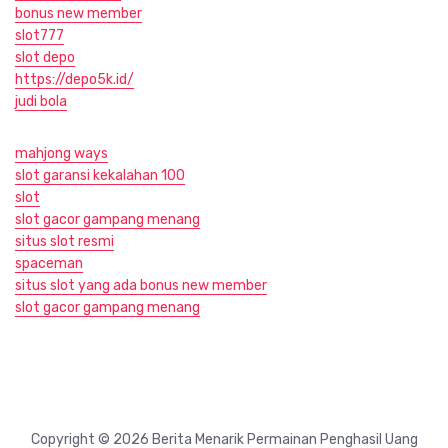
bonus new member
slot777
slot depo
https://depo5k.id/
judi bola
mahjong ways
slot garansi kekalahan 100
slot
slot gacor gampang menang
situs slot resmi
spaceman
situs slot yang ada bonus new member
slot gacor gampang menang
Copyright © 2026 Berita Menarik Permainan Penghasil Uang