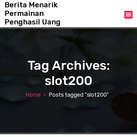
S
Berita Menarik
k
Permainan
i
Penghasil Uang
p
t
o
c
o
n
Tag Archives:
t
e
slot200
n
t
Home
Posts tagged "slot200"