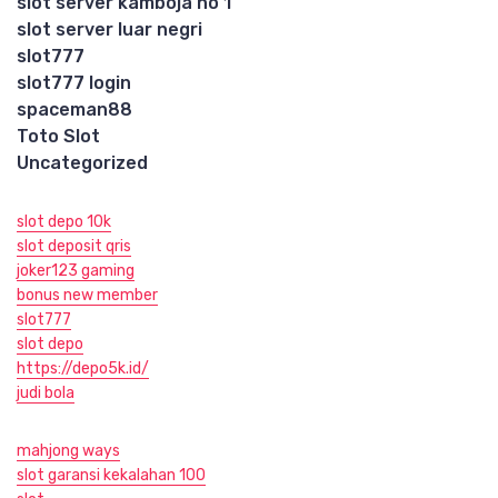
slot server kamboja no 1
slot server luar negri
slot777
slot777 login
spaceman88
Toto Slot
Uncategorized
slot depo 10k
slot deposit qris
joker123 gaming
bonus new member
slot777
slot depo
https://depo5k.id/
judi bola
mahjong ways
slot garansi kekalahan 100