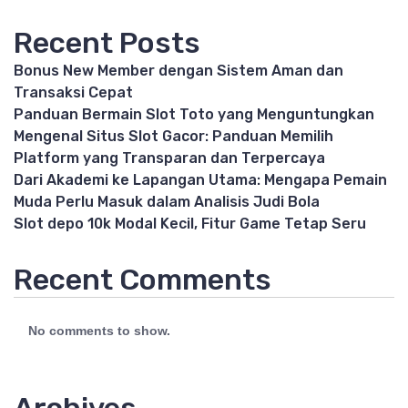
Recent Posts
Bonus New Member dengan Sistem Aman dan
Transaksi Cepat
Panduan Bermain Slot Toto yang Menguntungkan
Mengenal Situs Slot Gacor: Panduan Memilih
Platform yang Transparan dan Terpercaya
Dari Akademi ke Lapangan Utama: Mengapa Pemain
Muda Perlu Masuk dalam Analisis Judi Bola
Slot depo 10k Modal Kecil, Fitur Game Tetap Seru
Recent Comments
No comments to show.