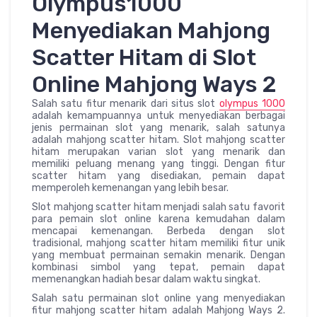
Olympus1000
Menyediakan Mahjong
Scatter Hitam di Slot
Online Mahjong Ways 2
Salah satu fitur menarik dari situs slot
olympus 1000
adalah kemampuannya untuk menyediakan berbagai
jenis permainan slot yang menarik, salah satunya
adalah mahjong scatter hitam. Slot mahjong scatter
hitam merupakan varian slot yang menarik dan
memiliki peluang menang yang tinggi. Dengan fitur
scatter hitam yang disediakan, pemain dapat
memperoleh kemenangan yang lebih besar.
Slot mahjong scatter hitam menjadi salah satu favorit
para pemain slot online karena kemudahan dalam
mencapai kemenangan. Berbeda dengan slot
tradisional, mahjong scatter hitam memiliki fitur unik
yang membuat permainan semakin menarik. Dengan
kombinasi simbol yang tepat, pemain dapat
memenangkan hadiah besar dalam waktu singkat.
Salah satu permainan slot online yang menyediakan
fitur mahjong scatter hitam adalah Mahjong Ways 2.