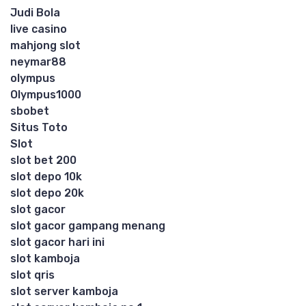
Judi Bola
live casino
mahjong slot
neymar88
olympus
Olympus1000
sbobet
Situs Toto
Slot
slot bet 200
slot depo 10k
slot depo 20k
slot gacor
slot gacor gampang menang
slot gacor hari ini
slot kamboja
slot qris
slot server kamboja