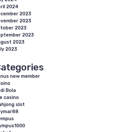
ril 2024
ecember 2023
ovember 2023
tober 2023
eptember 2023
gust 2023
ly 2023
ategories
onus new member
sino
di Bola
ve casino
hjong slot
eymar88
ympus
ympus1000