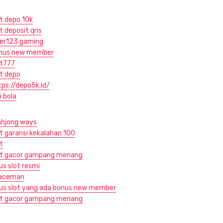
ot depo 10k
t deposit qris
ker123 gaming
nus new member
ot777
ot depo
tps://depo5k.id/
i bola
hjong ways
ot garansi kekalahan 100
t
ot gacor gampang menang
us slot resmi
aceman
tus slot yang ada bonus new member
ot gacor gampang menang