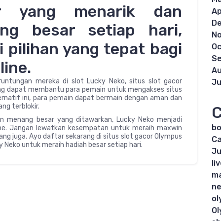
tur yang menarik dan
Ap
D
g besar setiap hari,
N
 pilihan yang tepat bagi
Oc
S
line.
Au
untungan mereka di slot Lucky Neko, situs slot gacor
Ju
ang dapat membantu para pemain untuk mengakses situs
rnatif ini, para pemain dapat bermain dengan aman dan
g terblokir.
C
n menang besar yang ditawarkan, Lucky Neko menjadi
b
nline. Jangan lewatkan kesempatan untuk meraih maxwin
g juga. Ayo daftar sekarang di situs slot gacor Olympus
Ca
Neko untuk meraih hadiah besar setiap hari.
Ju
li
ma
n
ol
Ol