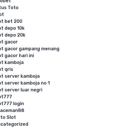
obet
tus Toto
ot
ot bet 200
ot depo 10k
ot depo 20k
ot gacor
ot gacor gampang menang
ot gacor hari ini
ot kamboja
ot qris
ot server kamboja
ot server kamboja no 1
ot server luar negri
ot777
ot777 login
paceman88
to Slot
categorized