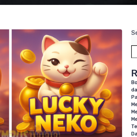
S
R
Bo
da
Pa
M
Me
Me
Te
Da