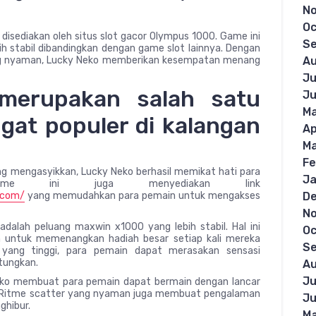
N
Oc
disediakan oleh situs slot gacor Olympus 1000. Game ini
S
 stabil dibandingkan dengan game slot lainnya. Dengan
ang nyaman, Lucky Neko memberikan kesempatan menang
Au
Ju
merupakan salah satu
Ju
Ma
gat populer di kalangan
Ap
Ma
Fe
ang mengasyikkan, Lucky Neko berhasil memikat hati para
Ja
game ini juga menyediakan link
.com/
yang memudahkan para pemain untuk mengakses
D
N
adalah peluang maxwin x1000 yang lebih stabil. Hal ini
Oc
 untuk memenangkan hadiah besar setiap kali mereka
S
yang tinggi, para pemain dapat merasakan sensasi
tungkan.
Au
Ju
 Neko membuat para pemain dapat bermain dengan lancar
. Ritme scatter yang nyaman juga membuat pengalaman
Ju
ghibur.
Ma