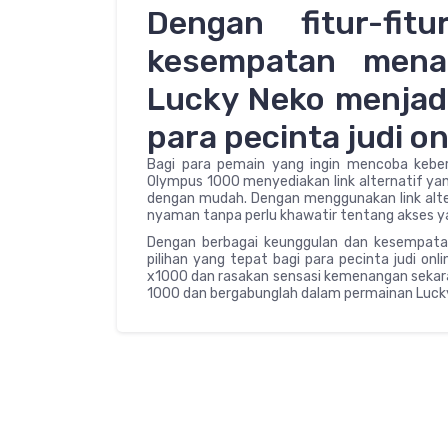
Dengan fitur-fi
kesempatan menan
Lucky Neko menjadi
para pecinta judi on
Bagi para pemain yang ingin mencoba keber
Olympus 1000 menyediakan link alternatif y
dengan mudah. Dengan menggunakan link alte
nyaman tanpa perlu khawatir tentang akses yan
Dengan berbagai keunggulan dan kesempata
pilihan yang tepat bagi para pecinta judi o
x1000 dan rasakan sensasi kemenangan sekaran
1000 dan bergabunglah dalam permainan Lucky 