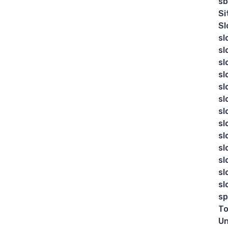
sb
Si
Sl
sl
sl
sl
sl
sl
sl
sl
sl
sl
sl
sl
sl
sl
s
To
Un