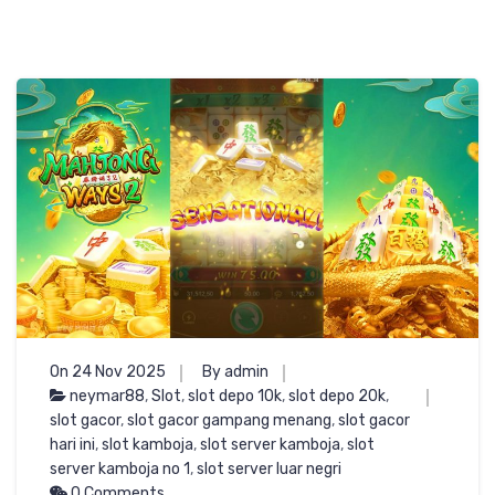
On 24 Nov 2025
By admin
neymar88
,
Slot
,
slot depo 10k
,
slot depo 20k
,
slot gacor
,
slot gacor gampang menang
,
slot gacor
hari ini
,
slot kamboja
,
slot server kamboja
,
slot
server kamboja no 1
,
slot server luar negri
0 Comments