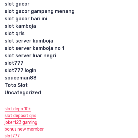
slot gacor
slot gacor gampang menang
slot gacor hari ini
slot kamboja
slot qris
slot server kamboja
slot server kamboja no 1
slot server luar negri
slot777
slot777 login
spaceman88
Toto Slot
Uncategorized
slot depo 10k
slot deposit qris
joker123 gaming
bonus new member
slot777