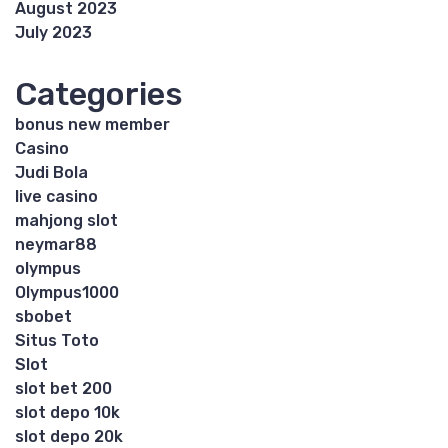
August 2023
July 2023
Categories
bonus new member
Casino
Judi Bola
live casino
mahjong slot
neymar88
olympus
Olympus1000
sbobet
Situs Toto
Slot
slot bet 200
slot depo 10k
slot depo 20k