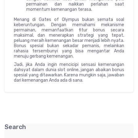
permainan dan naikkan perlahan saat
momentum kemenangan terasa.
Menang di Gates of Olympus bukan semata soal
keberuntungan. Dengan memahami mekanisme
permainan, memanfaatkan fitur bonus secara
maksimal, dan menerapkan strategi yang tepat,
peluang meraih kemenangan besar menjadi lebih nyata.
Bonus spesial bukan sekadar pemanis, melainkan
rahasia tersembunyi yang bisa mengantar Anda
menuju gerbang kemenangan.
Jadi, jika Anda ingin mencicipi sensasi kemenangan
dahsyat dalam dunia slot online, jangan abaikan bonus
spesial yang ditawarkan. Karena mungkin saja, jawaban
dari kemenangan Anda ada di sana.
Search