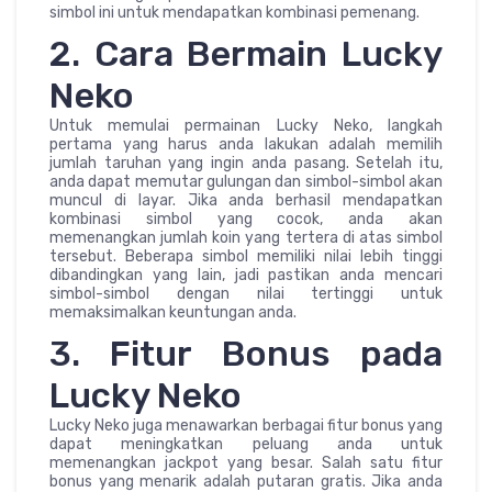
simbol ini untuk mendapatkan kombinasi pemenang.
2. Cara Bermain Lucky
Neko
Untuk memulai permainan Lucky Neko, langkah
pertama yang harus anda lakukan adalah memilih
jumlah taruhan yang ingin anda pasang. Setelah itu,
anda dapat memutar gulungan dan simbol-simbol akan
muncul di layar. Jika anda berhasil mendapatkan
kombinasi simbol yang cocok, anda akan
memenangkan jumlah koin yang tertera di atas simbol
tersebut. Beberapa simbol memiliki nilai lebih tinggi
dibandingkan yang lain, jadi pastikan anda mencari
simbol-simbol dengan nilai tertinggi untuk
memaksimalkan keuntungan anda.
3. Fitur Bonus pada
Lucky Neko
Lucky Neko juga menawarkan berbagai fitur bonus yang
dapat meningkatkan peluang anda untuk
memenangkan jackpot yang besar. Salah satu fitur
bonus yang menarik adalah putaran gratis. Jika anda