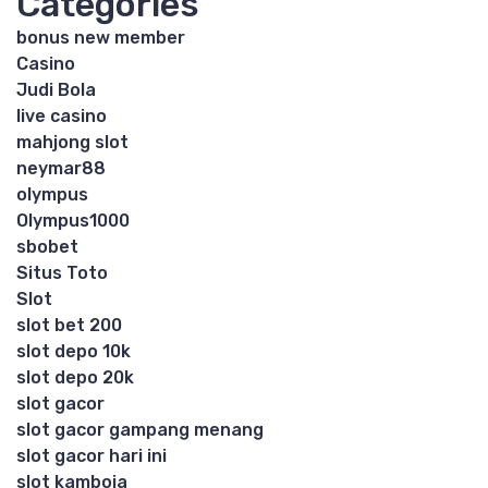
Categories
bonus new member
Casino
Judi Bola
live casino
mahjong slot
neymar88
olympus
Olympus1000
sbobet
Situs Toto
Slot
slot bet 200
slot depo 10k
slot depo 20k
slot gacor
slot gacor gampang menang
slot gacor hari ini
slot kamboja