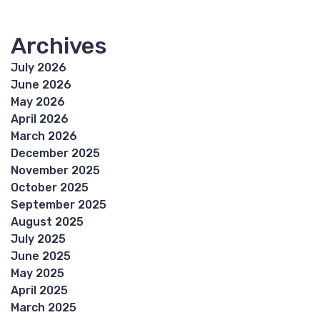
Archives
July 2026
June 2026
May 2026
April 2026
March 2026
December 2025
November 2025
October 2025
September 2025
August 2025
July 2025
June 2025
May 2025
April 2025
March 2025