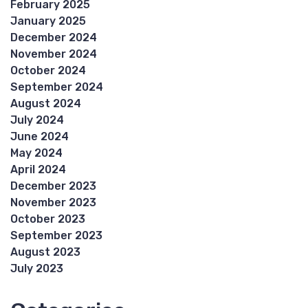
February 2025
January 2025
December 2024
November 2024
October 2024
September 2024
August 2024
July 2024
June 2024
May 2024
April 2024
December 2023
November 2023
October 2023
September 2023
August 2023
July 2023