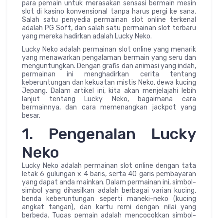
para pemain untuk merasakan sensasi bermain mesin
slot di kasino konvensional tanpa harus pergi ke sana.
Salah satu penyedia permainan slot online terkenal
adalah PG Soft, dan salah satu permainan slot terbaru
yang mereka hadirkan adalah Lucky Neko.
Lucky Neko adalah permainan slot online yang menarik
yang menawarkan pengalaman bermain yang seru dan
menguntungkan. Dengan grafis dan animasi yang indah,
permainan ini menghadirkan cerita tentang
keberuntungan dan kekuatan mistis Neko, dewa kucing
Jepang. Dalam artikel ini, kita akan menjelajahi lebih
lanjut tentang Lucky Neko, bagaimana cara
bermainnya, dan cara memenangkan jackpot yang
besar.
1. Pengenalan Lucky
Neko
Lucky Neko adalah permainan slot online dengan tata
letak 6 gulungan x 4 baris, serta 40 garis pembayaran
yang dapat anda mainkan. Dalam permainan ini, simbol-
simbol yang dihasilkan adalah berbagai varian kucing,
benda keberuntungan seperti maneki-neko (kucing
angkat tangan), dan kartu remi dengan nilai yang
berbeda. Tugas pemain adalah mencocokkan simbol-