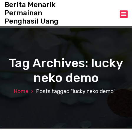
S
Berita Menarik
k
Permainan
i
Penghasil Uang
p
t
o
c
o
n
Tag Archives: lucky
t
e
neko demo
n
t
Home
Posts tagged "lucky neko demo"