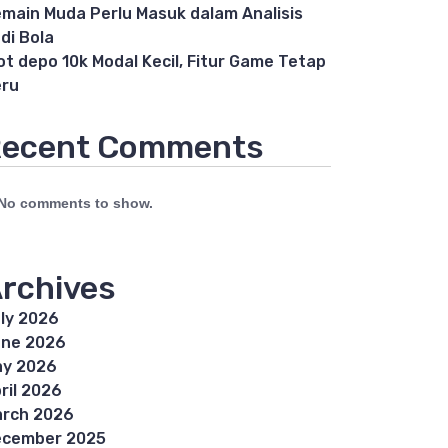
main Muda Perlu Masuk dalam Analisis
di Bola
ot depo 10k Modal Kecil, Fitur Game Tetap
ru
ecent Comments
No comments to show.
rchives
ly 2026
ne 2026
y 2026
ril 2026
rch 2026
ecember 2025