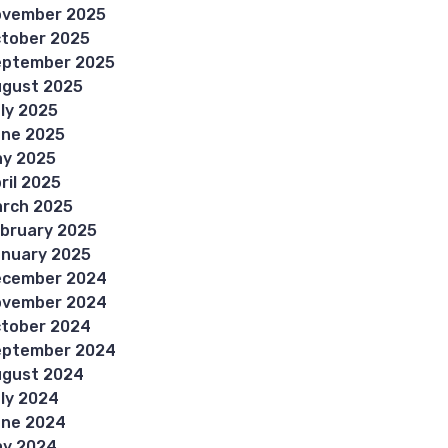
ovember 2025
tober 2025
eptember 2025
gust 2025
ly 2025
ne 2025
y 2025
ril 2025
rch 2025
bruary 2025
nuary 2025
ecember 2024
ovember 2024
tober 2024
eptember 2024
gust 2024
ly 2024
ne 2024
y 2024