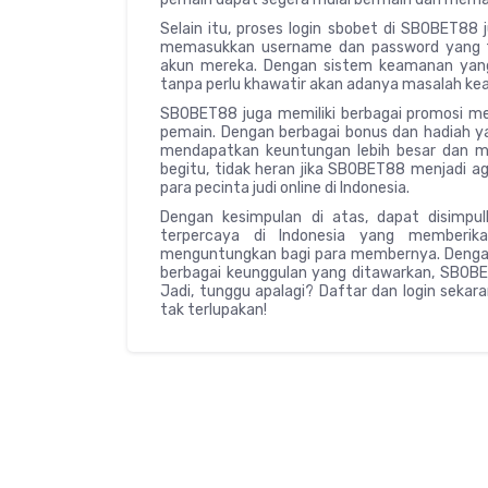
Selain itu, proses login sbobet di SBOBET88
memasukkan username dan password yang t
akun mereka. Dengan sistem keamanan yang
tanpa perlu khawatir akan adanya masalah 
SBOBET88 juga memiliki berbagai promosi me
pemain. Dengan berbagai bonus dan hadiah y
mendapatkan keuntungan lebih besar dan m
begitu, tidak heran jika SBOBET88 menjadi a
para pecinta judi online di Indonesia.
Dengan kesimpulan di atas, dapat disimp
terpercaya di Indonesia yang memberi
menguntungkan bagi para membernya. Dengan 
berbagai keunggulan yang ditawarkan, SBOBET8
Jadi, tunggu apalagi? Daftar dan login sek
tak terlupakan!