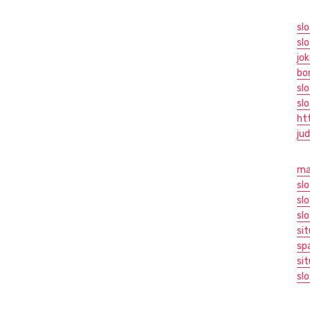
sl
slo
jo
bo
sl
sl
ht
jud
ma
sl
slo
sl
sit
sp
si
sl