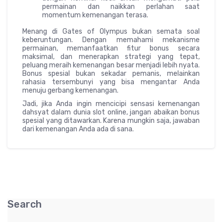
permainan dan naikkan perlahan saat
momentum kemenangan terasa.
Menang di Gates of Olympus bukan semata soal
keberuntungan. Dengan memahami mekanisme
permainan, memanfaatkan fitur bonus secara
maksimal, dan menerapkan strategi yang tepat,
peluang meraih kemenangan besar menjadi lebih nyata.
Bonus spesial bukan sekadar pemanis, melainkan
rahasia tersembunyi yang bisa mengantar Anda
menuju gerbang kemenangan.
Jadi, jika Anda ingin mencicipi sensasi kemenangan
dahsyat dalam dunia slot online, jangan abaikan bonus
spesial yang ditawarkan. Karena mungkin saja, jawaban
dari kemenangan Anda ada di sana.
Search