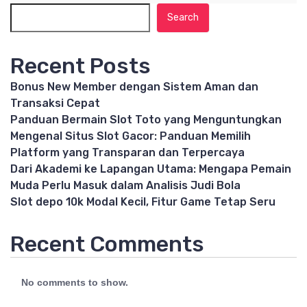
Search
Recent Posts
Bonus New Member dengan Sistem Aman dan
Transaksi Cepat
Panduan Bermain Slot Toto yang Menguntungkan
Mengenal Situs Slot Gacor: Panduan Memilih
Platform yang Transparan dan Terpercaya
Dari Akademi ke Lapangan Utama: Mengapa Pemain
Muda Perlu Masuk dalam Analisis Judi Bola
Slot depo 10k Modal Kecil, Fitur Game Tetap Seru
Recent Comments
No comments to show.