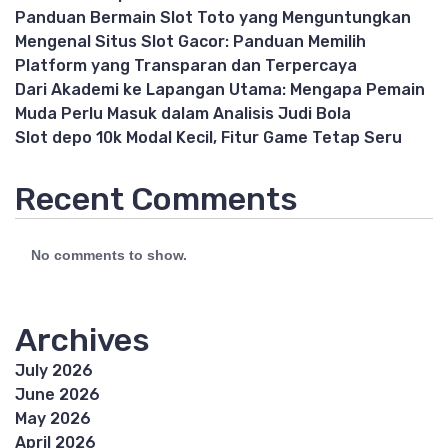
Panduan Bermain Slot Toto yang Menguntungkan
Mengenal Situs Slot Gacor: Panduan Memilih
Platform yang Transparan dan Terpercaya
Dari Akademi ke Lapangan Utama: Mengapa Pemain
Muda Perlu Masuk dalam Analisis Judi Bola
Slot depo 10k Modal Kecil, Fitur Game Tetap Seru
Recent Comments
No comments to show.
Archives
July 2026
June 2026
May 2026
April 2026