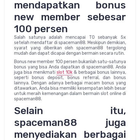
mendapatkan bonus
new member sebesar
100 persen
Salah satunya adalah mencapai TO sebanyak 5x
setelah mendaftar di spaceman88. Meskipun demikian,
syarat yang diberikan oleh spaceman88 tergolong
mudah dan dapat dicapai dengan bermain secara rutin.
Bonus new member 100 persen bukanlah satu-satunya
bonus yang bisa Anda dapatkan di spaceman88. Anda
juga bisa menikmati
slot 10k
& berbagai bonus lainnya,
seperti bonus deposit, bonus referral, dan bonus
lainnya. Dengan adanya berbagai macam bonus yang
ditawarkan, Anda bisa memiliki kesempatan lebih besar
untuk meraih kemenangan dalam bermain slot online di
spaceman88.
Selain itu,
spaceman88 juga
menyediakan berbagai