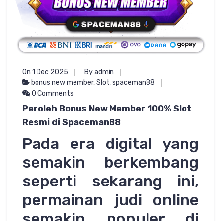
On 1 Dec 2025
By admin
bonus new member
,
Slot
,
spaceman88
0 Comments
Peroleh Bonus New Member 100% Slot
Resmi di Spaceman88
Pada era digital yang
semakin berkembang
seperti sekarang ini,
permainan judi online
semakin populer di