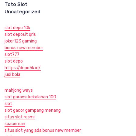
Toto Slot
Uncategorized
slot depo 10k
slot deposit qris
joker123 gaming
bonus new member
slot777
slot depo
https://depo5k.id/
judi bola
mahjong ways
slot garansi kekalahan 100
slot
slot gacor gampang menang
situs slot resmi
spaceman
situs slot yang ada bonus new member