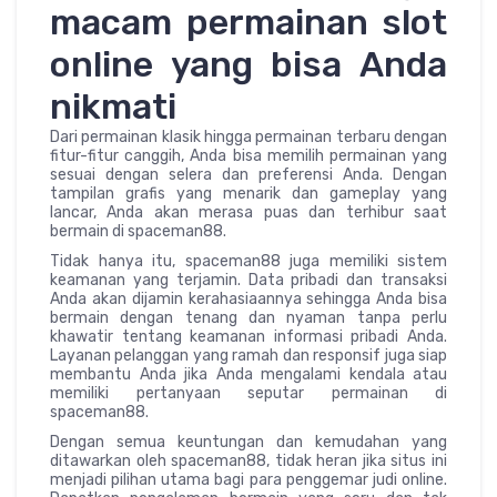
macam permainan slot
online yang bisa Anda
nikmati
Dari permainan klasik hingga permainan terbaru dengan
fitur-fitur canggih, Anda bisa memilih permainan yang
sesuai dengan selera dan preferensi Anda. Dengan
tampilan grafis yang menarik dan gameplay yang
lancar, Anda akan merasa puas dan terhibur saat
bermain di spaceman88.
Tidak hanya itu, spaceman88 juga memiliki sistem
keamanan yang terjamin. Data pribadi dan transaksi
Anda akan dijamin kerahasiaannya sehingga Anda bisa
bermain dengan tenang dan nyaman tanpa perlu
khawatir tentang keamanan informasi pribadi Anda.
Layanan pelanggan yang ramah dan responsif juga siap
membantu Anda jika Anda mengalami kendala atau
memiliki pertanyaan seputar permainan di
spaceman88.
Dengan semua keuntungan dan kemudahan yang
ditawarkan oleh spaceman88, tidak heran jika situs ini
menjadi pilihan utama bagi para penggemar judi online.